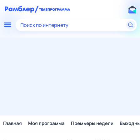
Поиск по интернету
Главная
Моя программа
Премьеры недели
Выходн