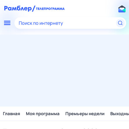
Поиск по интернету
Главная
Моя программа
Премьеры недели
Выходн