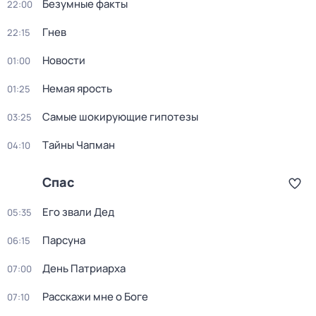
Безумные факты
22:00
Гнев
22:15
Новости
01:00
Немая ярость
01:25
Самые шoкиpующие гипотезы
03:25
Тaйны Чапман
04:10
Спас
Его звали Дед
05:35
Парсуна
06:15
День Патриарха
07:00
Расскажи мне о Боге
07:10