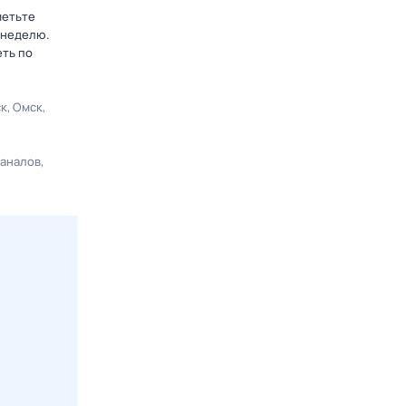
метьте
 неделю.
еть по
ск
Омск
каналов