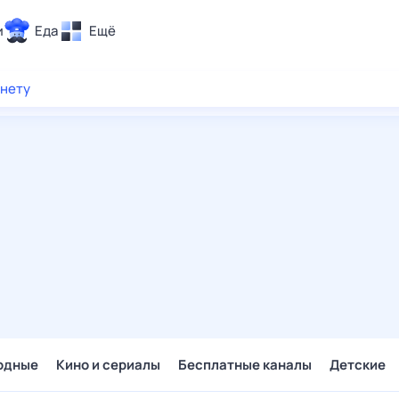
и
Еда
Ещё
Почта
рнету
ия и отдых
Поиск
Погода
ТВ-программа
и и тренды
 ситуации
 вместе
Помощь
одные
Кино и сериалы
Бесплатные каналы
Детские