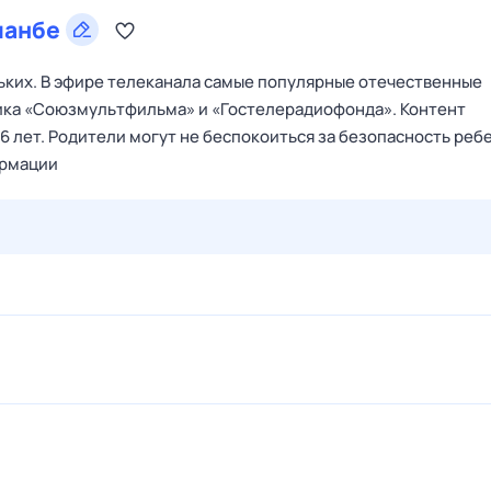
шанбе
ьких. В эфире телеканала самые популярные отечественные
сика «Союзмультфильма» и «Гостелерадиофонда». Контент
 6 лет. Родители могут не беспокоиться за безопасность реб
ормации
28 июл,
вт
29 июл,
ср
30 июл,
чт
31 июл,
пт
1 авг,
сб