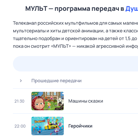
МУЛЬТ — программа передач в
Ду
Телеканал российских мультфильмов для самых мален
мультсериалы и хиты детской анимации, а также клас
тщательно подобран и ориентирован на детей от 1,5 до
пока он смотрит «МУЛЬТ» — никакой агрессивной инф
24 июл,
пт
25 июл,
сб
26 июл,
вс
27 июл,
пн
Прошедшие передачи
Машины сказки
21:30
Геройчики
22:00