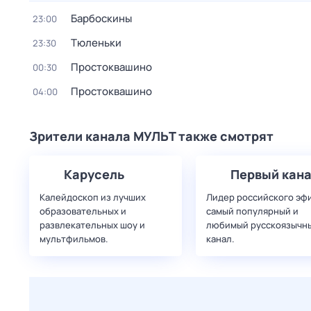
Барбоскины
23:00
Тюленьки
23:30
Простоквашино
00:30
Простоквашино
04:00
Зрители канала МУЛЬТ также смотрят
Карусель
Первый кан
Калейдоскоп из лучших
Лидер российского эф
образовательных и
самый популярный и
развлекательных шоу и
любимый русскоязычн
мультфильмов.
канал.