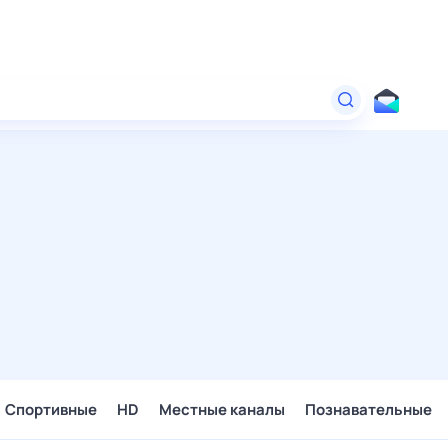
Спортивные
HD
Местные каналы
Познавательные