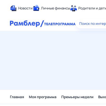
Новости
Личные финансы
Родители и дет
Здоровье
Поиск по инте
Развлечен
Дом и уют
Спорт
Карьера
Авто
Технологи
Жизненные
Сберегаем
Гороскопы
Главная
Моя программа
Премьеры недели
Вых