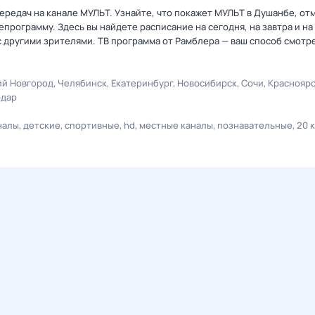
ередач на канале МУЛЬТ. Узнайте, что покажет МУЛЬТ в Душанбе, от
рограмму. Здесь вы найдете расписание на сегодня, на завтра и на
 другими зрителями. ТВ программа от Рамблера — ваш способ смотр
й Новгород
Челябинск
Екатеринбург
Новосибирск
Сочи
Краснояр
одар
налы
детские
спортивные
hd
местные каналы
познавательные
20 