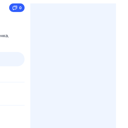
0
енка,
2 авг,
вс
3 авг,
пн
4 авг,
вт
5 авг,
ср
Вчера
Сегодня