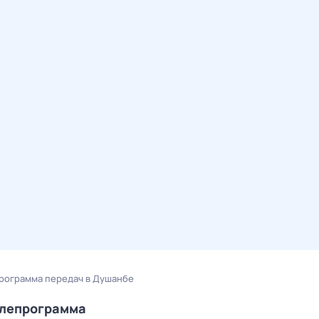
рограмма передач в Душанбе
елепрограмма