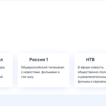
ал
Россия 1
НТВ
ира,
Общероссийский телеканал
В эфире новости,
с новостями, фильмами и
общественно-пол
ый
ток-шоу.
и развлекательны
фильмы и сериалы