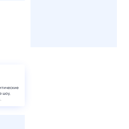
итические
е шоу,
.