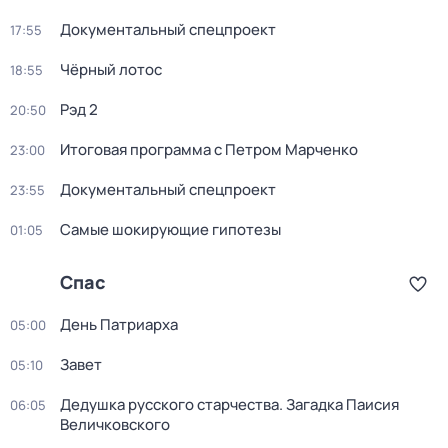
Докyментальный cпецпроект
17:55
Чёрный лотос
18:55
Рэд 2
20:50
Итоговая программа с Петром Марченко
23:00
Докyментальный cпецпроект
23:55
Самые шoкиpующие гипотезы
01:05
Спас
День Патриарха
05:00
Завет
05:10
Дедушкa русского старчества. Загадка Паиcия
06:05
Величковского