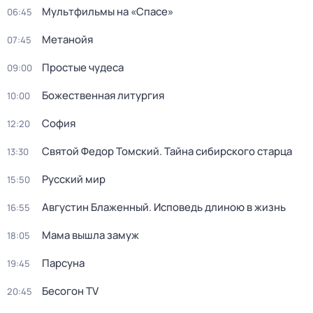
Мультфильмы на «Спасе»
06:45
Метанойя
07:45
Простые чудеса
09:00
Божественная литургия
10:00
София
12:20
Святой Федор Томский. Тайна сибирского старца
13:30
Русский мир
15:50
Августин Блаженный. Исповедь длиною в жизнь
16:55
Мама вышла замуж
18:05
Парcyна
19:45
Бесогон TV
20:45