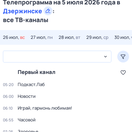
Телепрограмма на 5 июля 2026 года в
Дзержинске
:
все ТВ-каналы
26 июл,
вс
27 июл,
пн
28 июл,
вт
29 июл,
ср
30 июл,
Первый канал
Подкаст.Лаб
05:20
Новости
06:00
Играй, гармонь любимая!
06:10
Часовой
06:55
Здоровье
07:25