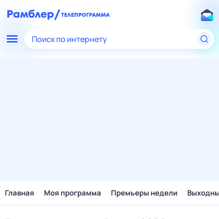
Поиск по интернету
Главная
Моя программа
Премьеры недели
Выходн