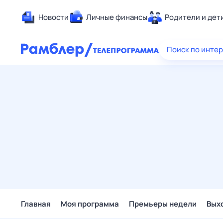
Новости
Личные финансы
Родители и дет
Здоровье
Поиск по инте
Развлечен
Дом и уют
Спорт
Карьера
Авто
Технологи
Жизненные
Сберегаем
Гороскопы
Главная
Моя программа
Премьеры недели
Вых