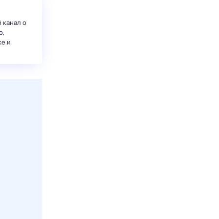
 канал о
о,
ке и