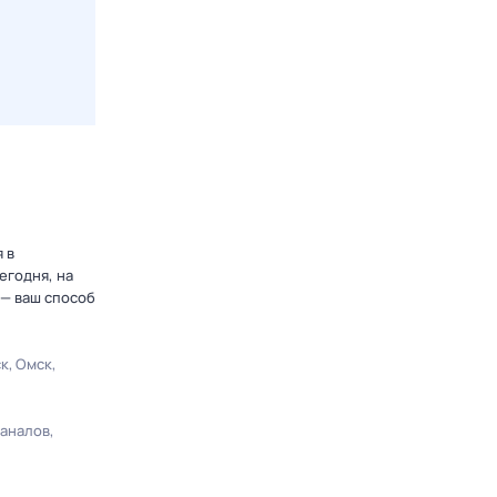
 в
егодня, на
 — ваш способ
ск
Омск
каналов