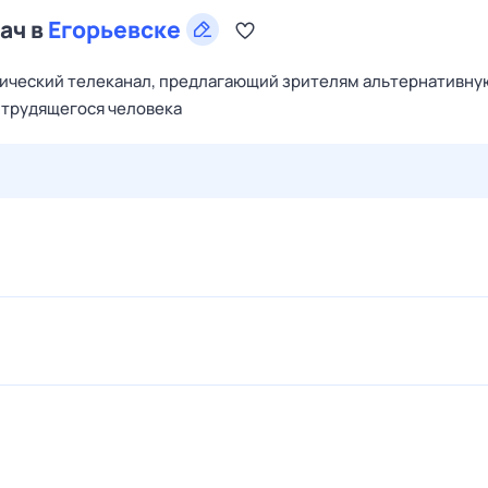
ач в
Егорьевске
тический телеканал, предлагающий зрителям альтернативну
я трудящегося человека
30 июл,
чт
31 июл,
пт
1 авг,
сб
2 авг,
вс
3 авг,
пн
4 а