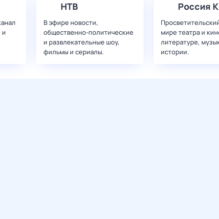
НТВ
Россия К
канал
В эфире новости,
Просветительский
 и
общественно-политические
мире театра и кин
и развлекательные шоу,
литературе, музы
фильмы и сериалы.
истории.