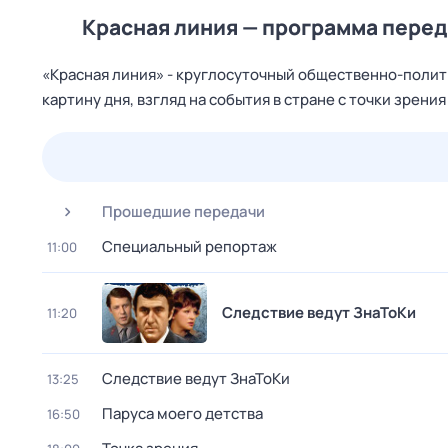
Красная линия — программа перед
«Красная линия» - круглосуточный общественно-поли
картину дня, взгляд на события в стране с точки зрени
26 июл,
вс
27 июл,
пн
28 июл,
вт
29 июл,
ср
Прошедшие передачи
Специальный репортаж
11:00
Следствие ведут ЗнаТоКи
11:20
Следствие ведут ЗнаТоКи
13:25
Паруса моего детства
16:50