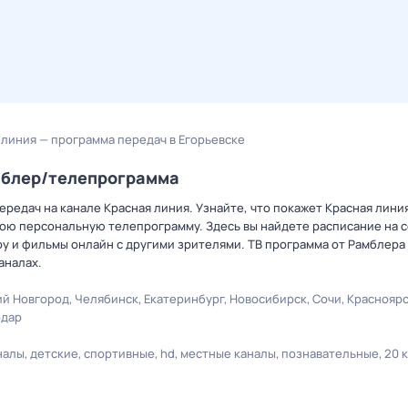
 линия — программа передач в Егорьевске
мблер/телепрограмма
редач на канале Красная линия. Узнайте, что покажет Красная линия
вою персональную телепрограмму. Здесь вы найдете расписание на с
оу и фильмы онлайн с другими зрителями. ТВ программа от Рамблера
аналах.
й Новгород
Челябинск
Екатеринбург
Новосибирск
Сочи
Краснояр
одар
налы
детские
спортивные
hd
местные каналы
познавательные
20 