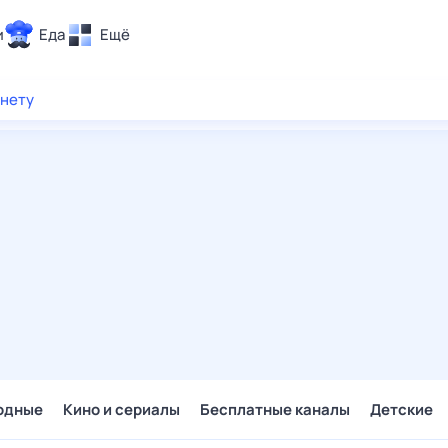
и
Еда
Ещё
Почта
рнету
ия и отдых
Поиск
Погода
ТВ-программа
и и тренды
 ситуации
 вместе
Помощь
одные
Кино и сериалы
Бесплатные каналы
Детские