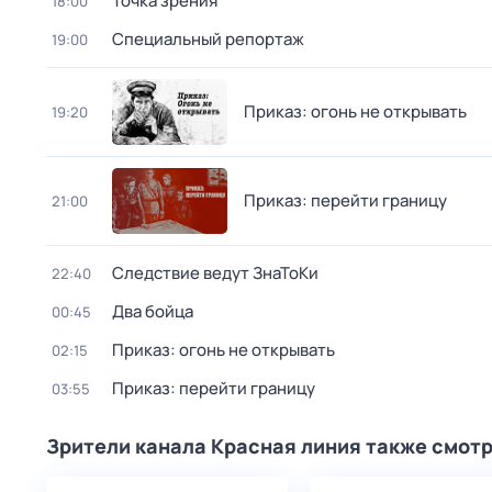
Точка зрения
18:00
Специальный репортаж
19:00
Приказ: огонь не открывать
19:20
Приказ: перейти границу
21:00
Следствие ведут ЗнаТоКи
22:40
Два бойца
00:45
Приказ: огонь не открывать
02:15
Приказ: перейти границу
03:55
Зрители канала Красная линия также смот