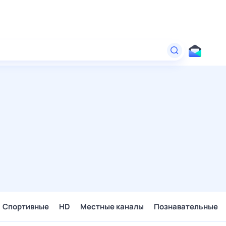
Спортивные
HD
Местные каналы
Познавательные