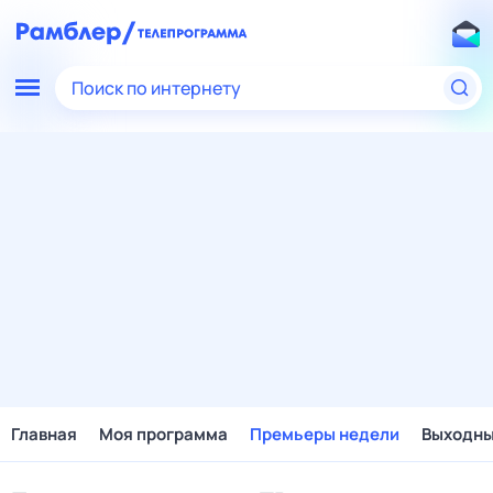
Поиск по интернету
Главная
Моя программа
Премьеры недели
Выходн