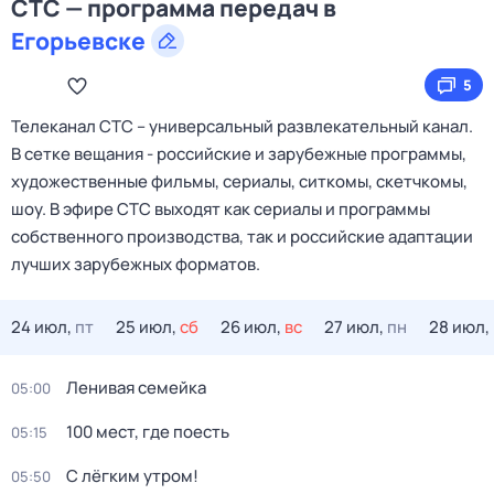
СТС — программа передач в
Егорьевске
5
Телеканал CTC – универсальный развлекательный канал.
В сетке вещания - российские и зарубежные программы,
художественные фильмы, сериалы, ситкомы, скетчкомы,
шоу. В эфире СТС выходят как сериалы и программы
собственного производства, так и российские адаптации
лучших зарубежных форматов.
24 июл,
пт
25 июл,
сб
26 июл,
вс
27 июл,
пн
28 июл,
Ленивая семейка
05:00
100 мест, где поесть
05:15
С лёгким утром!
05:50