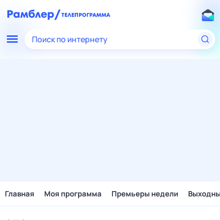
Поиск по интернету
Главная
Моя программа
Премьеры недели
Выходн