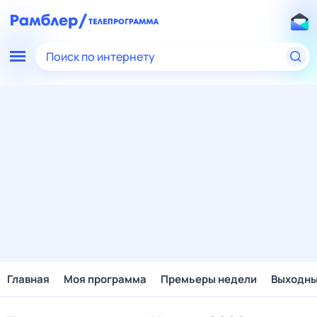
Поиск по интернету
Главная
Моя программа
Премьеры недели
Выходн