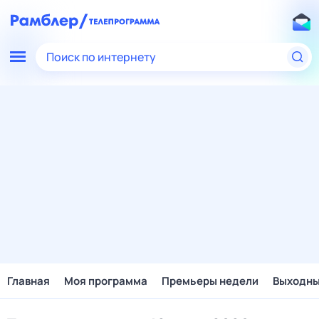
Поиск по интернету
Главная
Моя программа
Премьеры недели
Выходн