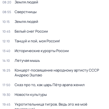
Земля людей
08:20
Сверстницы
08:55
Земля людей
10:15
Белый снег России
10:45
Танцуй и пой, моя Россия!
12:10
Исторические курорты России
13:40
Летучая мышь
14:10
Концерт-посвящение народному артисту СССР
16:25
Андрею Эшпаю
Сказ про то, как царь Пётр арапа женил
17:50
Новости культуры
19:30
Укротительница тигров. Ведь это же моё
19:45