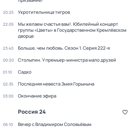
призвание!
Укротительница тигров
20:25
Мы желаем счастья вам!. Юбилейный концерт
22:05
группы «Цветы» в Государственном Кремлёвском
дворце
Больше, чем любовь
. Сезон 1
. Серия 222-я
23:40
Столыпин. У премьер-министра мало друзей
00:20
Садко
01:10
Последняя невеста Змея Горыныча
02:35
Окончание эфира
03:00
Россия 24
Вечер с Владимиром Соловьёвым
06:10