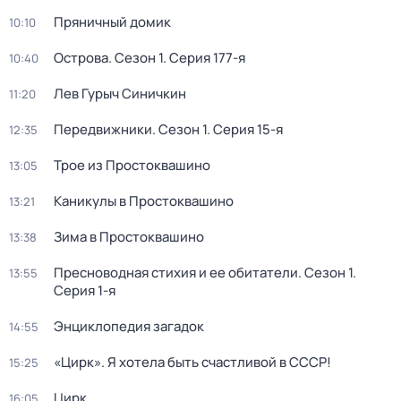
Пряничный домик
10:10
Острова
. Сезон 1
. Серия 177-я
10:40
Лев Гурыч Синичкин
11:20
Передвижники
. Сезон 1
. Серия 15-я
12:35
Трое из Простоквашино
13:05
Каникулы в Простоквашино
13:21
Зима в Простоквашино
13:38
Пресноводная стихия и ее обитатели
. Сезон 1
.
13:55
Серия 1-я
Энциклопедия загадок
14:55
«Цирк». Я хотела быть счастливой в СССР!
15:25
Цирк
16:05