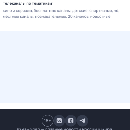
Телеканалы по тематикам:
кино и сериалы
бесплатные каналы
детские
спортивные
hd
местные каналы
познавательные
20 каналов
новостные
18
+
© Рамблер — главные новости России и мира,