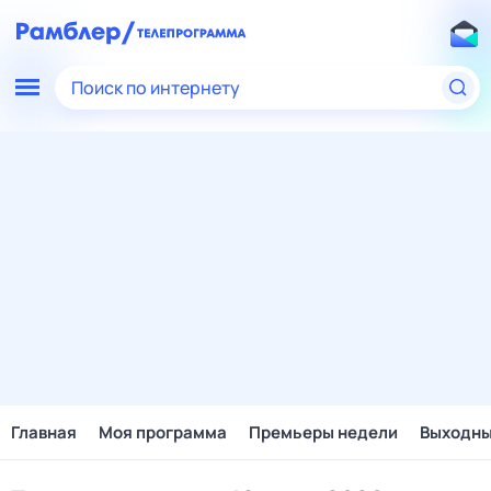
Поиск по интернету
Главная
Моя программа
Премьеры недели
Выходн