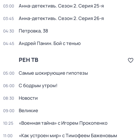
Анна-детективъ
. Сезон 2
. Серия 25-я
03:00
Анна-детективъ
. Сезон 2
. Серия 26-я
03:45
Петровка, 38
04:30
Андрей Панин. Бой с тенью
04:45
РЕН ТВ
Самые шoкиpующие гипотезы
05:00
С бодрым утром!
06:00
Новости
08:30
Великие
09:00
«Военная тайна» с Игорем Прокопенко
10:25
«Как устроен мир» с Тимофеем Баженовым
11:00