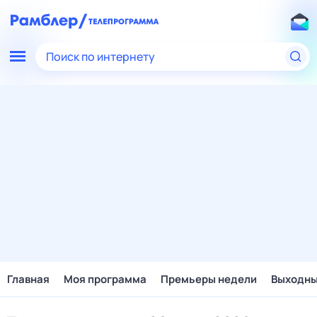
Поиск по интернету
Главная
Моя программа
Премьеры недели
Выходн