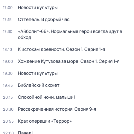
Новости культуры
17:00
Оттепель. В добрый час
17:15
«Айболит-66». Нормальные герои всегда идут в
17:30
обход
К истокам древности
. Сезон 1
. Серия 1-я
18:10
Хождение Кутузова за море
. Сезон 1
. Серия 1-я
19:00
Новости культуры
19:30
Библейский сюжет
19:45
Спокойной ночи, малыши!
20:15
Рассекреченная история
. Серия 9-я
20:30
Крах операции «Террор»
20:55
Павел I
22:00