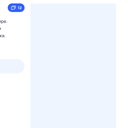
12
ире.
и
ка.
2 авг,
вс
3 авг,
пн
4 авг,
вт
5 авг,
ср
Вчера
Сегодня