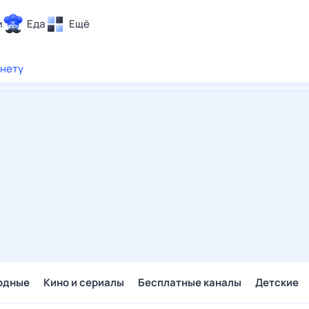
и
Еда
Ещё
Почта
рнету
ия и отдых
Поиск
Погода
ТВ-программа
и и тренды
 ситуации
 вместе
Помощь
одные
Кино и сериалы
Бесплатные каналы
Детские