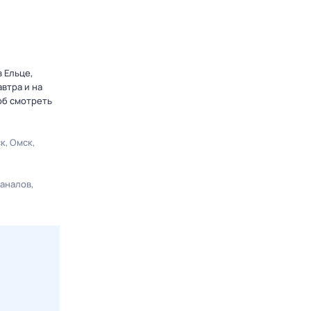
 Ельце,
втра и на
об смотреть
ск
Омск
каналов