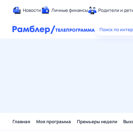
Новости
Личные финансы
Родители и дет
Здоровье
Поиск по инте
Развлечен
Дом и уют
Спорт
Карьера
Авто
Технологи
Жизненные
Сберегаем
Гороскопы
Главная
Моя программа
Премьеры недели
Вых