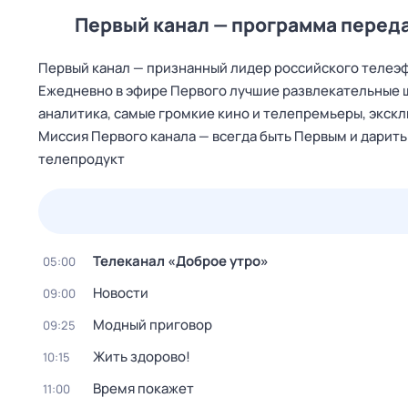
Первый канал — программа перед
Первый канал — признанный лидер российского телеэф
Ежедневно в эфире Первого лучшие развлекательные ш
аналитика, самые громкие кино и телепремьеры, экск
Миссия Первого канала — всегда быть Первым и дарит
телепродукт
24 июл,
пт
25 июл,
сб
26 июл,
вс
27 июл,
пн
Телеканал «Доброе утро»
05:00
Новости
09:00
Модный приговор
09:25
Жить здорово!
10:15
Время покажет
11:00