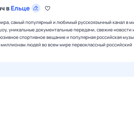
ач в
Ельце
ира, самый популярный и любимый русскоязычный канал в м
оу, уникальные документальные передачи, свежие новости 
люзивное спортивное вещание и популярная российская музы
ь миллионам людей во всем мире первоклассный российский
28 июл,
вт
29 июл,
ср
30 июл,
чт
31 июл,
пт
1 авг,
сб