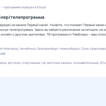
 — программа передач в Ельце
мблер/телепрограмма
редач на канале Первый канал. Узнайте, что покажет Первый канал в
ную телепрограмму. Здесь вы найдете расписание на сегодня, на за
онлайн с другими зрителями. ТВ программа от Рамблера — ваш спос
й Новгород
Челябинск
Екатеринбург
Новосибирск
Сочи
Краснояр
одар
налы
детские
спортивные
hd
местные каналы
познавательные
20 