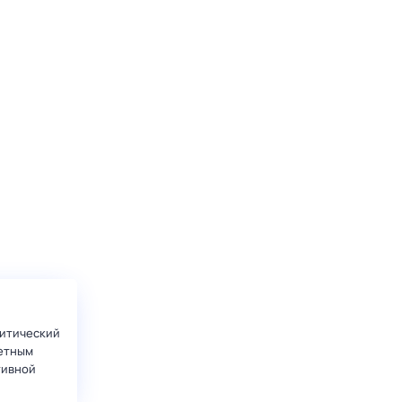
итический
етным
тивной