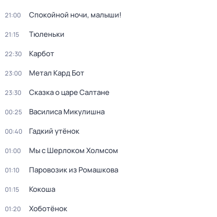
Спокойной ночи, малыши!
21:00
Тюленьки
21:15
Карбот
22:30
Метал Кард Бот
23:00
Сказка о царе Салтане
23:30
Василиса Микулишна
00:25
Гадкий утёнок
00:40
Мы с Шерлоком Холмсом
01:00
Паровозик из Ромашкова
01:10
Кокоша
01:15
Хоботёнок
01:20