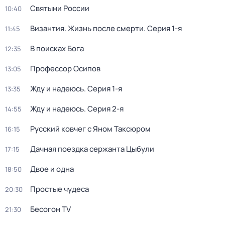
Святыни России
10:40
Византия. Жизнь после смерти
. Серия 1-я
11:45
В поисках Бога
12:35
Профессор Осипов
13:05
Жду и нaдeюсь
. Серия 1-я
13:35
Жду и нaдeюсь
. Серия 2-я
14:55
Русский ковчег с Яном Таксюром
16:15
Дачная поездка сержанта Цыбули
17:15
Двое и одна
18:50
Простые чудеса
20:30
Бесогон TV
21:30