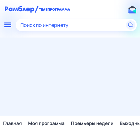
Поиск по интернету
Главная
Моя программа
Премьеры недели
Выходн