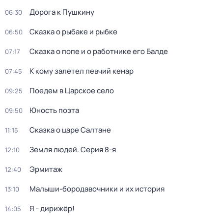
Дорога к Пушкину
06:30
Сказка о рыбаке и рыбке
06:50
Сказка о попе и о работнике его Балде
07:17
К кому залетел певчий кенар
07:45
Поедем в Царское село
09:25
Юность поэта
09:50
Сказка о царе Салтане
11:15
Земля людей
. Серия 8-я
12:10
Эрмитаж
12:40
Малыши-бородавочники и их история
13:10
Я - дирижёр!
14:05