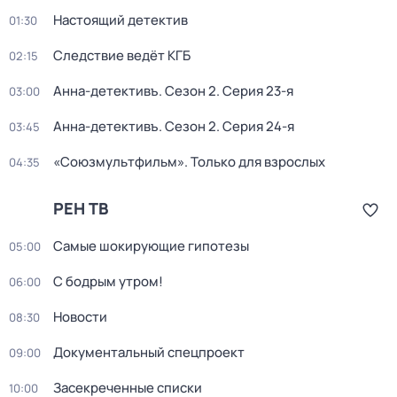
Настоящий детектив
01:30
Следствие ведёт КГБ
02:15
Анна-детективъ
. Сезон 2
. Серия 23-я
03:00
Анна-детективъ
. Сезон 2
. Серия 24-я
03:45
«Союзмультфильм». Только для взрослых
04:35
РЕН ТВ
Самые шoкиpующие гипотезы
05:00
С бодрым утром!
06:00
Новости
08:30
Документальный спецпроект
09:00
Зacекрeченные cписки
10:00