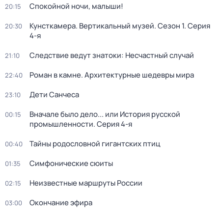
Спокойной ночи, малыши!
20:15
Кунсткамера. Вертикальный музей
. Сезон 1
. Серия
20:30
4-я
Следствие ведут знатоки: Несчастный случай
21:10
Роман в камне. Архитектурные шедевры мира
22:40
Дети Санчеса
23:10
Вначале было дело... или История русской
00:15
промышленности
. Серия 4-я
Тайны родословной гигантских птиц
00:40
Симфонические сюиты
01:35
Неизвестные маршруты России
02:15
Окончание эфира
03:00