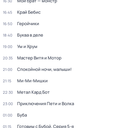
Мой брат — монстр
16:30
Край Бебис
16:45
Геройчики
16:50
Буква в деле
18:40
Ум и Хрум
19:00
Мастер Витя и Мотор
20:35
Спокойной ночи, малыши!
21:00
Ми-Ми-Мишки
21:15
Метал Кард Бот
22:30
Приключения Пети и Волка
23:00
Буба
01:00
Готовим с Бубой
. Серия 5-я
01:15