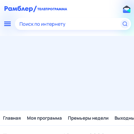
Поиск по интернету
Главная
Моя программа
Премьеры недели
Выходн