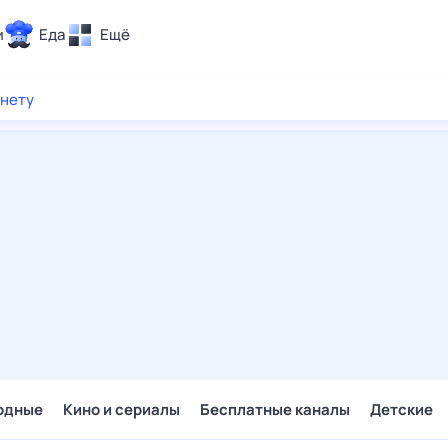
и
Еда
Ещё
Почта
рнету
ия и отдых
Поиск
Погода
ТВ-программа
и и тренды
 ситуации
 вместе
Помощь
одные
Кино и сериалы
Бесплатные каналы
Детские