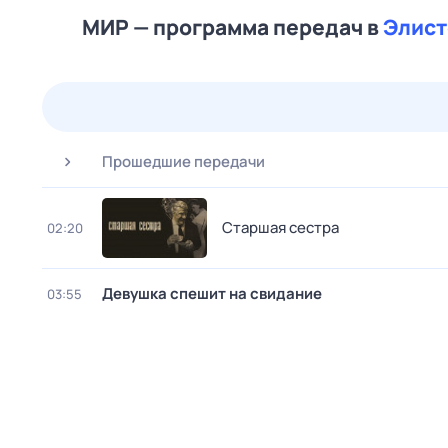
МИР — программа передач в
Элист
24 июл,
пт
25 июл,
сб
26 июл,
вс
27 июл,
пн
Прошедшие передачи
Старшая сестра
02:20
Девушка спешит на свидание
03:55