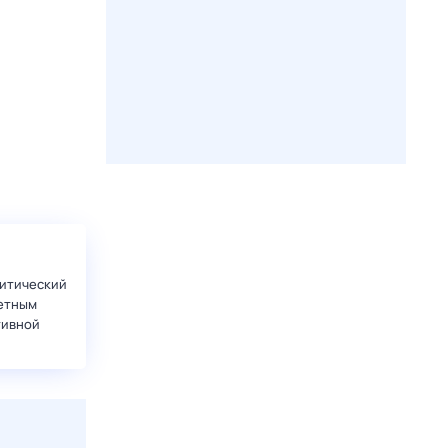
итический
етным
тивной