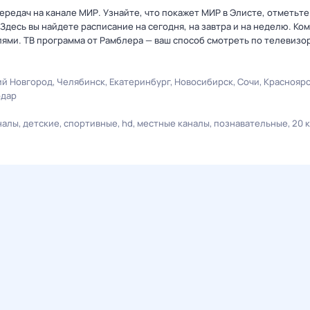
ередач на канале МИР. Узнайте, что покажет МИР в Элисте, отметьт
Здесь вы найдете расписание на сегодня, на завтра и на неделю. К
лями. ТВ программа от Рамблера — ваш способ смотреть по телевизо
й Новгород
Челябинск
Екатеринбург
Новосибирск
Сочи
Краснояр
одар
налы
детские
спортивные
hd
местные каналы
познавательные
20 