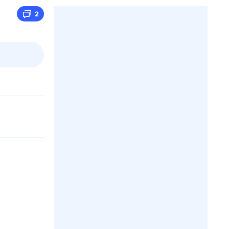
2
2 авг,
вс
3 авг,
пн
4 авг,
вт
5 авг,
ср
Вчера
Сегодня