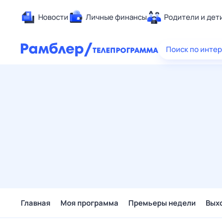
Новости
Личные финансы
Родители и дет
Здоровье
Поиск по инте
Развлечен
Дом и уют
Спорт
Карьера
Авто
Технологи
Жизненные
Сберегаем
Гороскопы
Главная
Моя программа
Премьеры недели
Вых