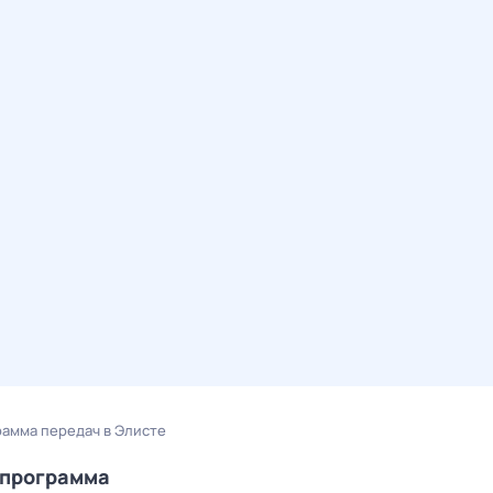
амма передач в Элисте
епрограмма