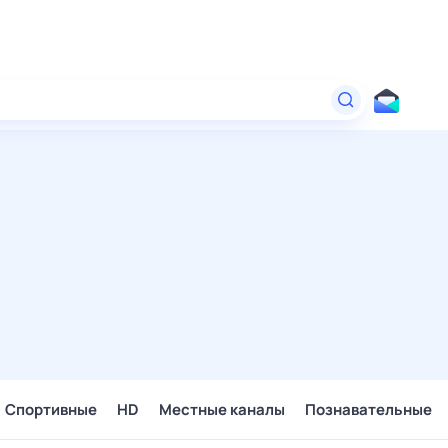
Спортивные
HD
Местные каналы
Познавательные