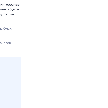
е интересные
омментируйте
ру только
ск
Омск
каналов