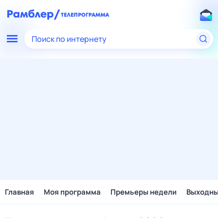
Поиск по интернету
Главная
Моя программа
Премьеры недели
Выходн