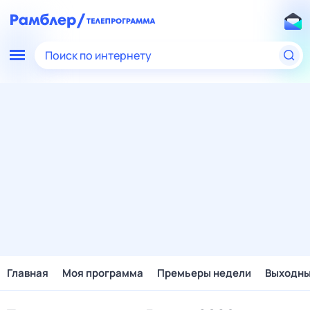
Поиск по интернету
Главная
Моя программа
Премьеры недели
Выходн