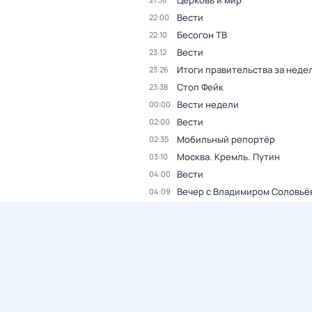
Церковь и мир
Вести
22:00
Бесогон ТВ
22:10
Вести
23:12
Итоги правительства за неде
23:26
Стоп Фейк
23:38
Вести недели
00:00
Вести
02:00
Мобильный репортёр
02:35
Москва. Кремль. Путин
03:10
Вести
04:00
Вечер с Владимиром Соловьё
04:09