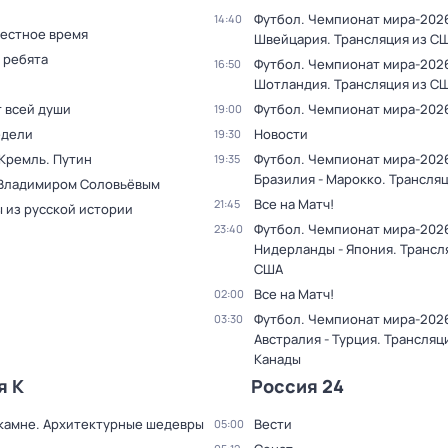
Футбол. Чемпионат мира-2026
14:40
Местное время
Швейцария. Трансляция из С
 ребята
Футбол. Чемпионат мира-2026.
16:50
Шотландия. Трансляция из С
т всей души
Футбол. Чемпионат мира-202
19:00
едели
Новости
19:30
 Кремль. Путин
Футбол. Чемпионат мира-202
19:35
Бразилия - Марокко. Трансля
 Владимиром Соловьёвым
Все на Матч!
21:45
 из русской истории
Футбол. Чемпионат мира-202
23:40
Нидерланды - Япония. Трансл
США
Все на Матч!
02:00
Футбол. Чемпионат мира-202
03:30
Австралия - Турция. Трансляц
Канады
я К
Россия 24
 камне. Архитектурные шедевры
Вести
05:00