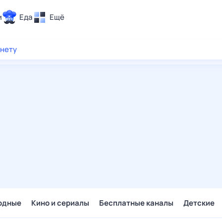
и
Еда
Ещё
Почта
рнету
ия и отдых
Поиск
Погода
ТВ-программа
и и тренды
 ситуации
 вместе
Помощь
одные
Кино и сериалы
Бесплатные каналы
Детские