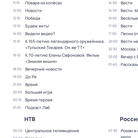
Повара на колёсах
Вести
11:10
14:00
Новости
Вести. 
12:00
14:30
Победа
Весёлые
12:15
15:00
Будем жить!
Вести
13:10
17:00
Видели видео?
Песни о
14:05
17:50
К 155-летию легендарного оружейника.
Вести н
15:15
20:00
«Тульский Токарев. Он же ТТ»
Москва.
22:30
К 70-летию Елены Сафоновой. Фильм
16:15
Вечер с
23:00
«Зимняя вишня»
Рассказы
01:40
Вечерние новости
18:00
До Ре
19:00
Время
21:00
Большая игра
23:00
Время героев
00:10
Подкаст.Лаб
01:10
НТВ
Росси
Центральное телевидение
Роман в
06:40
07:30
мира