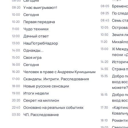
Сегодня
08:00
Бременс
08:05
У нас выигрывают!
08:20
По след
08:25
Сегодня
10:00
Семь ст
08:45
Первая передача
10:20
Острова
10:05
Чудо техники
11:00
Земля л
10:50
Дачный ответ
12:00
Михайло
11:20
НашПотребНадзор
13:00
XI Межд
13:00
Однажды...
14:00
песни «
Своя игра
15:00
Историч
14:20
Сегодня
16:00
Страна 
14:55
Человек в праве с Андреем Куницыным
16:20
Добро п
15:35
Скандалы. Интриги. Расследования
17:00
вход во
Новые русские сенсации
18:00
можете?
Итоги недели
19:00
Добро п
16:15
Секрет на миллион
вход во
20:20
Основано на реальных событиях
«Картин
22:40
17:30
Ковальч
ЧП. Расследование
03:30
Романти
18:10
Сверстн
19:05