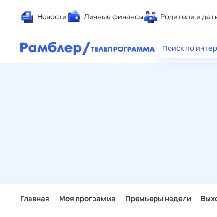
Новости
Личные финансы
Родители и дет
Здоровье
Поиск по инте
Развлечен
Дом и уют
Спорт
Карьера
Авто
Технологи
Жизненные
Сберегаем
Гороскопы
Главная
Моя программа
Премьеры недели
Вых