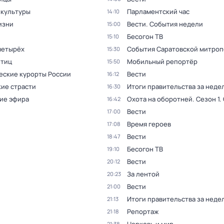
 культуры
Парламентский час
14:10
изни
Вести. События недели
15:00
Бесогон ТВ
15:10
четырёх
События Саратовской митро
15:30
птиц
Мобильный репортёр
15:50
еские курорты России
Вести
16:12
ие страсти
Итоги правительства за неде
16:30
ие эфира
Охота на оборотней
. Сезон 1
.
16:42
Вести
17:00
Время героев
17:08
Вести
18:47
Бесогон ТВ
19:10
Вести
20:12
За лентой
20:23
Вести
21:00
Итоги правительства за неде
21:13
Репортаж
21:18
21:38