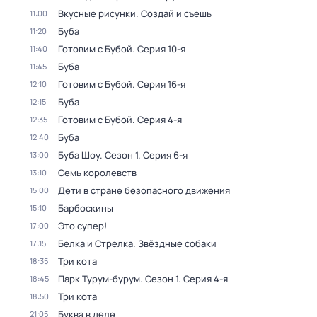
Вкусные рисунки. Создай и съешь
11:00
Буба
11:20
Готовим с Бубой
. Серия 10-я
11:40
Буба
11:45
Готовим с Бубой
. Серия 16-я
12:10
Буба
12:15
Готовим с Бубой
. Серия 4-я
12:35
Буба
12:40
Буба Шоу
. Сезон 1
. Серия 6-я
13:00
Семь королевств
13:10
Дети в стране безопасного движения
15:00
Барбоскины
15:10
Это супер!
17:00
Белка и Стрелка. Звёздные собаки
17:15
Три кота
18:35
Парк Турум-бурум
. Сезон 1
. Серия 4-я
18:45
Три кота
18:50
Буква в деле
21:05