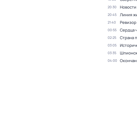
Новости
20:30
Линия ж
20:45
Ревизор
21:40
Сердца 
00:55
Страна 
02:25
Историч
03:05
Шпионск
03:35
Окончан
04:00