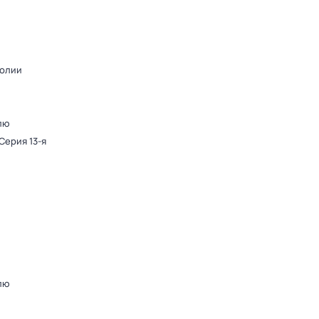
полии
лю
 Серия 13-я
лю