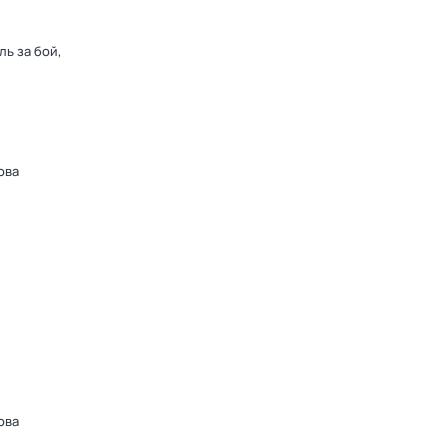
ь за бой,
ова
ова