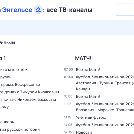
в
Энгельсе
:
все ТВ-каналы
28 июл,
вт
29 июл,
ср
30 июл,
чт
31 июл,
пт
1 авг,
сб
Фильмы
я 1
МАТЧ!
ите мне о нём
Все на Матч!
07:00
друзей
Футбол. Чемпионат мира-202
07:40
Австралия - Турция. Трансляц
 время. Воскресенье
Канады
все дома» с Тимуром Кизяковым
Все на Матч!
10:00
я почта с Николаем Басковым
Футбол. Чемпионат мира-202
11:05
дному
Бразилия - Марокко. Трансля
Улётный футбол
13:15
оенкоры
Футбол. Чемпионат мира-202
14:05
 из русской истории
Новости
14:35