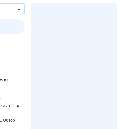
2 авг,
вс
3 авг,
пн
4 авг,
вт
5 авг,
ср
Вчера
Сегодня
6.
ия из
6.
ция из США
6. Обзор