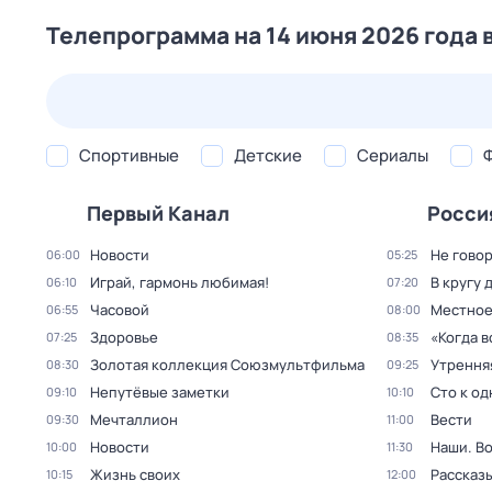
Телепрограмма на 14 июня 2026 года 
24 июл,
пт
25 июл,
сб
26 июл,
вс
27 июл,
пн
Спортивные
Детские
Сериалы
Первый Канал
Росси
Новости
Не говор
06:00
05:25
Играй, гармонь любимая!
В кругу 
06:10
07:20
Часовой
Местное
06:55
08:00
Здоровье
«Когда 
07:25
08:35
Золотая коллекция Союзмультфильма
Утрення
08:30
09:25
Непутёвые заметки
Сто к о
09:10
10:10
Мечталлион
Вести
09:30
11:00
Новости
Наши. В
10:00
11:30
Жизнь своих
Рассказы
10:15
12:00