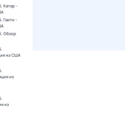
. Катар -
ША
 Гаити -
ША
6. Обзор
6.
ция из США
6.
яция из
6.
ия из