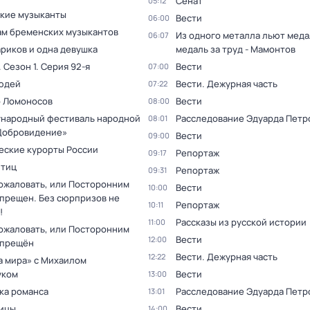
Сенат
05:12
кие музыканты
Вести
06:00
ам бременских музыкантов
Из одного металла льют медал
06:07
ариков и одна девушка
медаль за труд - Мамонтов
. Сезон 1
. Серия 92-я
Вести
07:00
юдей
Вести. Дежурная часть
07:22
 Ломоносов
Вести
08:00
ународный фестиваль народной
Расследование Эдуарда Петр
08:01
Добровидение»
Вести
09:00
еские курорты России
Репортаж
09:17
птиц
Репортаж
09:31
ожаловать, или Посторонним
Вести
10:00
спрещен. Без сюрпризов не
Репортаж
10:11
!
Рассказы из русской истории
11:00
ожаловать, или Посторонним
Вести
12:00
спрещён
Вести. Дежурная часть
12:22
а мира» с Михаилом
уком
Вести
13:00
ка романса
Расследование Эдуарда Петр
13:01
ицы
Вести
14:00