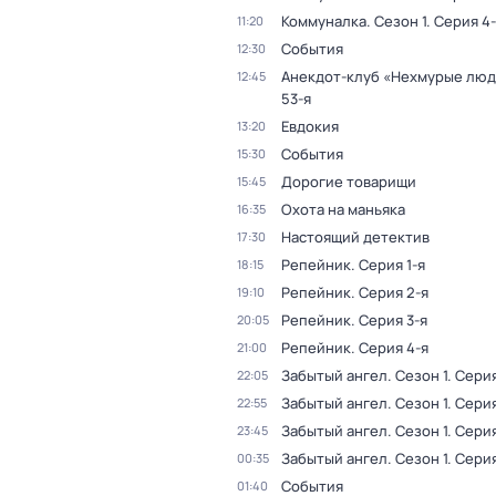
Коммуналка
. Сезон 1
. Серия 4
11:20
События
12:30
Анекдот-клуб «Нехмурые лю
12:45
53-я
Евдокия
13:20
События
15:30
Дорогие товарищи
15:45
Охота на маньяка
16:35
Настоящий детектив
17:30
Репейник
. Серия 1-я
18:15
Репейник
. Серия 2-я
19:10
Репейник
. Серия 3-я
20:05
Репейник
. Серия 4-я
21:00
Забытый ангел
. Сезон 1
. Серия
22:05
Забытый ангел
. Сезон 1
. Сери
22:55
Забытый ангел
. Сезон 1
. Серия
23:45
Забытый ангел
. Сезон 1
. Сери
00:35
События
01:40