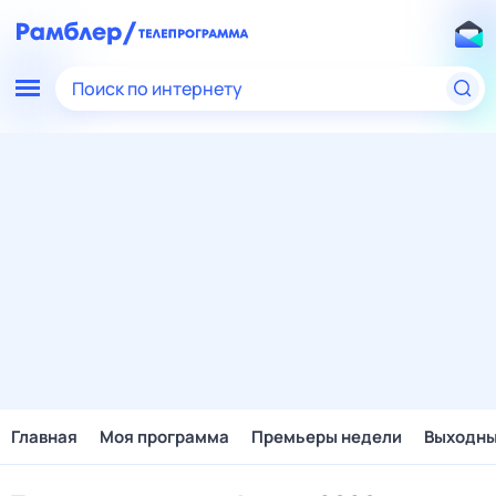
Поиск по интернету
Главная
Моя программа
Премьеры недели
Выходн