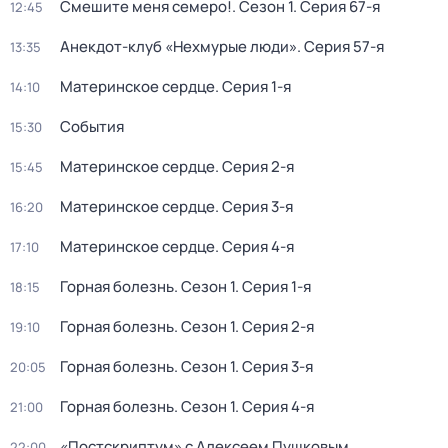
Смешите меня семеро!
. Сезон 1
. Серия 67-я
12:45
Анекдот-клуб «Нехмурые люди»
. Серия 57-я
13:35
Материнское сердце
. Серия 1-я
14:10
События
15:30
Материнское сердце
. Серия 2-я
15:45
Материнское сердце
. Серия 3-я
16:20
Материнское сердце
. Серия 4-я
17:10
Горная болезнь
. Сезон 1
. Серия 1-я
18:15
Горная болезнь
. Сезон 1
. Серия 2-я
19:10
Горная болезнь
. Сезон 1
. Серия 3-я
20:05
Горная болезнь
. Сезон 1
. Серия 4-я
21:00
«Постскриптум» с Алексеем Пушковым
22:00