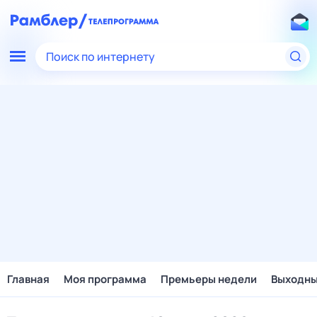
Поиск по интернету
Главная
Моя программа
Премьеры недели
Выходн