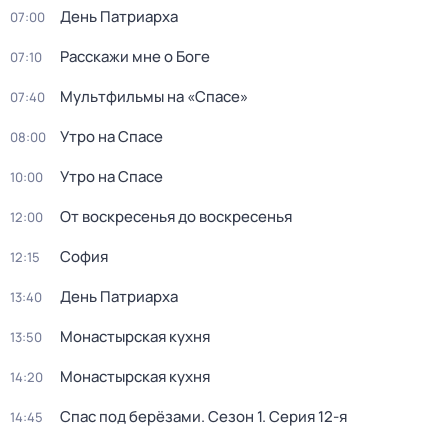
Дeнь Патриаpха
07:00
Расскажи мне о Боге
07:10
Мультфильмы на «Спасе»
07:40
Утро на Спасе
08:00
Утро на Спасе
10:00
От воскресенья до воскресенья
12:00
София
12:15
Дeнь Патриаpха
13:40
Монастырская кухня
13:50
Монастырская кухня
14:20
Спас под берёзами
. Сезон 1
. Серия 12-я
14:45