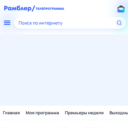
Поиск по интернету
Главная
Моя программа
Премьеры недели
Выходн