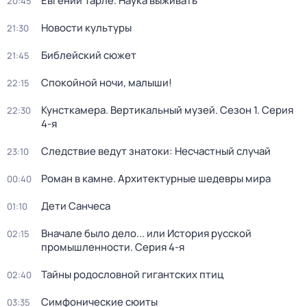
Евгений Тарле. Наука выживать
20:45
Новости культуры
21:30
Библейский сюжет
21:45
Спокойной ночи, малыши!
22:15
Кунсткамера. Вертикальный музей
. Сезон 1
. Серия
22:30
4-я
Следствие ведут знатоки: Несчастный случай
23:10
Роман в камне. Архитектурные шедевры мира
00:40
Дети Санчеса
01:10
Вначале было дело... или История русской
02:15
промышленности
. Серия 4-я
Тайны родословной гигантских птиц
02:40
Симфонические сюиты
03:35