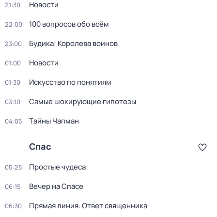
Новости
21:30
100 вопросов обо всём
22:00
Будика: Королева воинов
23:00
Новости
01:00
Искусство по понятиям
01:30
Самые шoкиpующие гипотезы
03:10
Тaйны Чапман
04:05
Спас
Простые чудеса
05:25
Вечер на Спасе
06:15
Прямая линия. Ответ священника
06:30