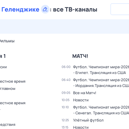
в
Геленджике
:
все ТВ-каналы
28 июл,
вт
29 июл,
ср
30 июл,
чт
31 июл,
пт
1 авг,
сб
Фильмы
я 1
МАТЧ!
ссии
Футбол. Чемпионат мира-2026
06:00
- Египет. Трансляция из США
Футбол. Чемпионат мира-2026
06:40
Местное время
- Иордания.Трансляция из СШ
 главном
Все на Матч!
09:05
Новости
10:05
Местное время
Футбол. Чемпионат мира-202
10:10
т
- Сенегал. Трансляция из США
Улётный футбол
12:25
ледствия
Новости
13:15