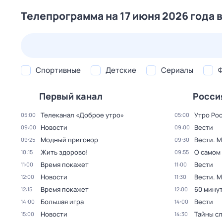
Телепрограмма на 17 июня 2026 года 
24 июл,
пт
25 июл,
сб
26 июл,
вс
27 июл,
пн
Спортивные
Детские
Сериалы
Первый канал
Росси
Телеканал «Доброе утро»
Утро Ро
05:00
05:00
Новости
Вести
09:00
09:00
Модный приговор
Вести. 
09:25
09:30
Жить здорово!
О самом
10:15
09:55
Время покажет
Вести
11:00
11:00
Новости
Вести. 
12:00
11:30
Время покажет
60 мину
12:15
12:00
Большая игра
Вести
14:00
14:00
Новости
Тайны с
15:00
14:30