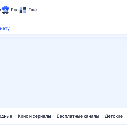
и
Еда
Ещё
Почта
рнету
ия и отдых
Поиск
Погода
ТВ-программа
и и тренды
 ситуации
 вместе
Помощь
одные
Кино и сериалы
Бесплатные каналы
Детские