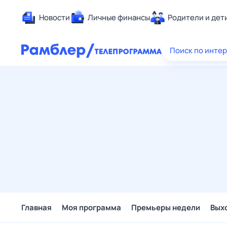
Новости
Личные финансы
Родители и дет
Здоровье
Поиск по инте
Развлечен
Дом и уют
Спорт
Карьера
Авто
Технологи
Жизненные
Сберегаем
Гороскопы
Главная
Моя программа
Премьеры недели
Вых