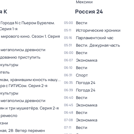
Мексики
я К
Россия 24
 Города N с Пьером Бурелем
.
Вести
05:00
 Серия 1-я
Исторические хроники
05:11
 мирового кино
. Сезон 1
. Серия
Парламентский час
05:16
Вести. Дежурная часть
05:31
 мегаполисы древности
Вести
06:00
едованию приступить
Экономика
06:07
 культуры
Вести
06:10
тель
Спорт
06:31
кам, хранившим юность нашу...
Погода 24
06:35
ера с ГИТИСом
. Серия 2-я
Погода 24
06:39
 культуры
Вести
06:40
 мегаполисы древности
Экономика
06:45
ян и три мушкетёра
. Серия 2-я
Вести
06:48
 ремесло
Экономика
07:08
изни
Вести
07:11
ная, 28: Ветер перемен