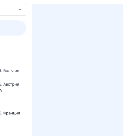
2 авг,
вс
3 авг,
пн
4 авг,
вт
5 авг,
ср
Вчера
Сегодня
. Бельгия
. Австрия
А
6. Франция