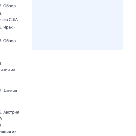
6. Обзор
6.
ия из США
. Ирак -
6. Обзор
6.
ляция из
. Англия -
. Австрия
А
6.
ляция из