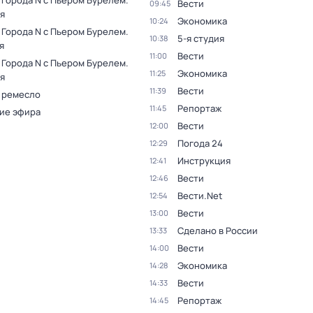
 Города N с Пьером Бурелем
.
Вести
09:45
я
Экономика
10:24
 Города N с Пьером Бурелем
.
5-я студия
10:38
я
Вести
11:00
 Города N с Пьером Бурелем
.
Экономика
11:25
я
Вести
11:39
 ремесло
Репортаж
11:45
ие эфира
Вести
12:00
Погода 24
12:29
Инструкция
12:41
Вести
12:46
Вести.Net
12:54
Вести
13:00
Сделано в России
13:33
Вести
14:00
Экономика
14:28
Вести
14:33
Репортаж
14:45