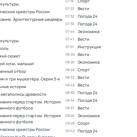
Спорт
07:18
 культуры
Вести
07:23
ческие оркестры России
Погода 24
07:32
 камне. Архитектурные шедевры
Погода 24
07:36
Экономика
07:44
р
Вести
07:47
 культуры
Инструкция
07:51
роль
Вести
08:00
кий сюжет
Экономика
08:20
ой ночи, малыши!
Спорт
08:24
венный отбор
Вести
08:32
ян и три мушкетёра
. Серия 3-я
Вести
08:45
ьные истории
Погода 24
08:50
 мегаполисы древности
Погода 24
08:54
нания перед стартом. История
венного футбола
Вести
08:57
нания перед стартом. История
Экономика
09:24
венного футбола
Спорт
09:29
ческие оркестры России
Погода 24
09:42