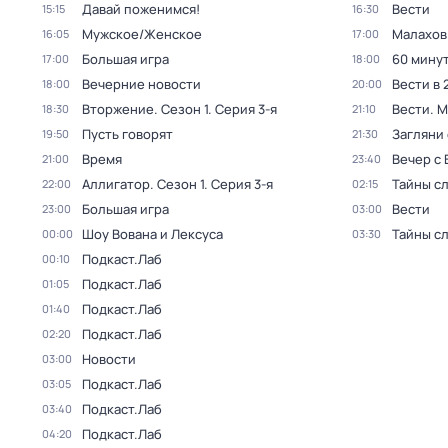
Давай поженимся!
Вести
15:15
16:30
Мужское/Женское
Малахов
16:05
17:00
Большая игра
60 мину
17:00
18:00
Вечерние новости
Вести в 
18:00
20:00
Вторжение
. Сезон 1
. Серия 3-я
Вести. 
18:30
21:10
Пусть говорят
Загляни 
19:50
21:30
Время
Вечер с
21:00
23:40
Аллигатор
. Сезон 1
. Серия 3-я
Тайны с
22:00
02:15
Большая игра
Вести
23:00
03:00
Шоу Вована и Лексуса
Тайны с
00:00
03:30
Подкаст.Лаб
00:10
Подкаст.Лаб
01:05
Подкаст.Лаб
01:40
Подкаст.Лаб
02:20
Новости
03:00
Подкаст.Лаб
03:05
Подкаст.Лаб
03:40
Подкаст.Лаб
04:20