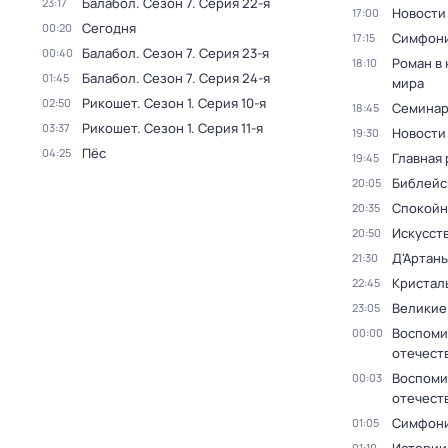
Балабол
. Сезон 7
. Серия 22-я
23:17
Новости
17:00
Сегодня
00:20
Симфони
17:15
Балабол
. Сезон 7
. Серия 23-я
00:40
Роман в
18:10
Балабол
. Сезон 7
. Серия 24-я
01:45
мира
Рикошет
. Сезон 1
. Серия 10-я
02:50
Семина
18:45
Рикошет
. Сезон 1
. Серия 11-я
03:37
Новости
19:30
Пёс
04:25
Главная 
19:45
Библейс
20:05
Спокойн
20:35
Искусст
20:50
Д'Артань
21:30
Кристал
22:45
Великие
23:05
Воспоми
00:00
отечест
Воспоми
00:03
отечест
Симфони
01:05
01:10