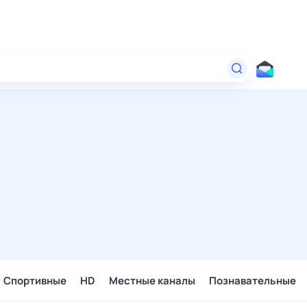
Спортивные
HD
Местные каналы
Познавательные