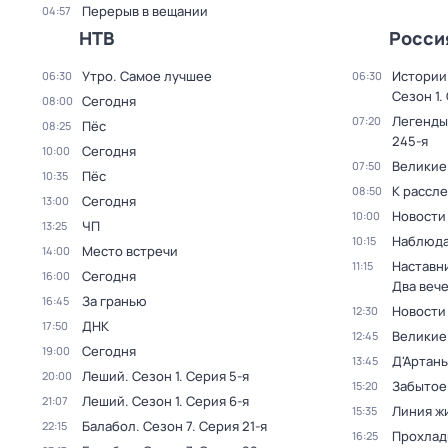
Перерыв в вещании
04:57
НТВ
Росси
Утро. Самое лучшее
Истории
06:30
06:30
Сезон 1
.
Сегодня
08:00
Легенды
07:20
Пёс
08:25
245-я
Сегодня
10:00
Великие
07:50
Пёс
10:35
К рассл
08:50
Сегодня
13:00
Новости
10:00
ЧП
13:25
Наблюда
10:15
Место встречи
14:00
Наставни
11:15
Сегодня
16:00
Два веч
За гранью
16:45
Новости
12:30
ДНК
17:50
Великие
12:45
Сегодня
19:00
Д'Артань
13:45
Леший
. Сезон 1
. Серия 5-я
20:00
Забытое
15:20
Леший
. Сезон 1
. Серия 6-я
21:07
Линия ж
15:35
Балабол
. Сезон 7
. Серия 21-я
22:15
Прохлад
16:25