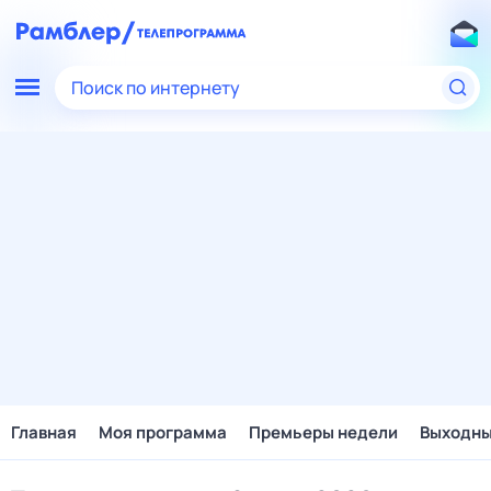
Поиск по интернету
Главная
Моя программа
Премьеры недели
Выходн