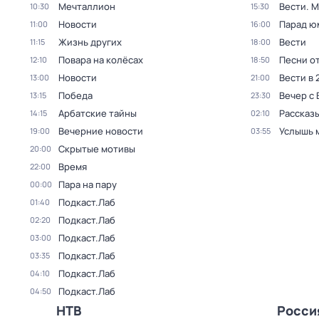
Мечталлион
Вести. 
10:30
15:30
Новости
Парад ю
11:00
16:00
Жизнь других
Вести
11:15
18:00
Повара на колёсах
Песни о
12:10
18:50
Новости
Вести в 
13:00
21:00
Победа
Вечер с
13:15
23:30
Арбатские тайны
Рассказы
14:15
02:10
Вечерние новости
Услышь 
19:00
03:55
Скрытые мотивы
20:00
Время
22:00
Пара на пару
00:00
Подкаст.Лаб
01:40
Подкаст.Лаб
02:20
Подкаст.Лаб
03:00
Подкаст.Лаб
03:35
Подкаст.Лаб
04:10
Подкаст.Лаб
04:50
НТВ
Росси