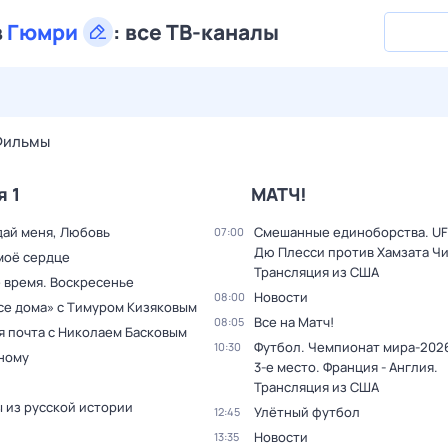
в
Гюмри
:
все ТВ-каналы
29 июл,
ср
30 июл,
чт
31 июл,
пт
1 авг,
сб
2 авг,
вс
Фильмы
я 1
МАТЧ!
дай меня, Любовь
Смешанные единоборства. UF
07:00
Дю Плесси против Хамзата Чи
моё сердце
Трансляция из США
 время. Воскресенье
Новости
08:00
все дома» с Тимуром Кизяковым
Все на Матч!
08:05
я почта с Николаем Басковым
Футбол. Чемпионат мира-2026
10:30
дному
3-е место. Франция - Англия.
Трансляция из США
 из русской истории
Улётный футбол
12:45
Новости
13:35