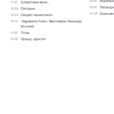
Искател
02:50
Следствие вели...
17:20
Легенда
03:35
Сегодня
20:00
Окончан
04:00
Секрет на миллион
20:40
«Aguteens Fest». Фестиваль Леонида
23:40
Агутина
Отцы
01:55
Прошу, прости!
03:35