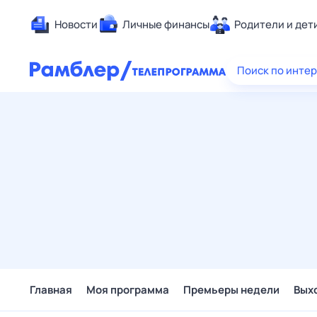
Новости
Личные финансы
Родители и дет
Здоровье
Поиск по инте
Развлечен
Дом и уют
Спорт
Карьера
Авто
Технологи
Жизненные
Сберегаем
Гороскопы
Главная
Моя программа
Премьеры недели
Вых