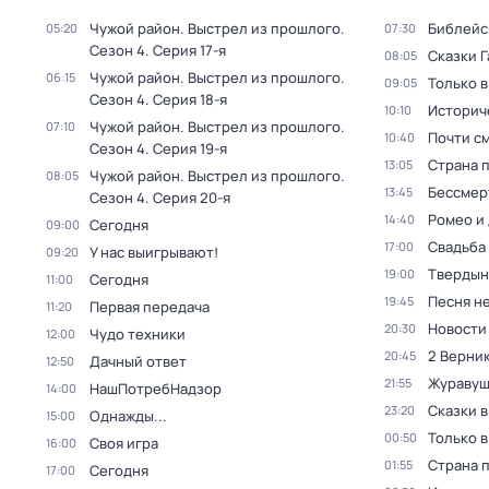
Чужой район. Выстрел из прошлого
.
Библейс
05:20
07:30
Сезон 4
. Серия 17-я
Сказки 
08:05
Чужой район. Выстрел из прошлого
.
06:15
Только 
09:05
Сезон 4
. Серия 18-я
Историч
10:10
Чужой район. Выстрел из прошлого
.
07:10
Почти с
10:40
Сезон 4
. Серия 19-я
Страна 
13:05
Чужой район. Выстрел из прошлого
.
08:05
Бессмер
13:45
Сезон 4
. Серия 20-я
Ромео и
14:40
Сегодня
09:00
Свадьба
17:00
У нас выигрывают!
09:20
Твердын
19:00
Сегодня
11:00
Песня не
19:45
Первая передача
11:20
Новости
20:30
Чудо техники
12:00
2 Верник
20:45
Дачный ответ
12:50
Журавуш
21:55
НашПотребНадзор
14:00
Сказки 
23:20
Однажды...
15:00
Только 
00:50
Своя игра
16:00
Страна 
01:55
Сегодня
17:00