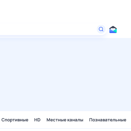
Спортивные
HD
Местные каналы
Познавательные