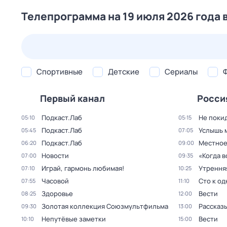
Телепрограмма на 19 июля 2026 года 
25 июл,
сб
26 июл,
вс
27 июл,
пн
28 июл,
вт
Спортивные
Детские
Сериалы
Первый канал
Росси
Подкаст.Лаб
Не поки
05:10
05:15
Подкаст.Лаб
Услышь 
05:45
07:05
Подкаст.Лаб
Местное
06:20
09:00
Новости
«Когда 
07:00
09:35
Играй, гармонь любимая!
Утрення
07:10
10:25
Часовой
Сто к о
07:55
11:10
Здоровье
Вести
08:25
12:00
Золотая коллекция Союзмультфильма
Рассказы
09:30
13:00
Непутёвые заметки
Вести
10:10
15:00