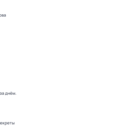
ова
 за днём
.
секреты