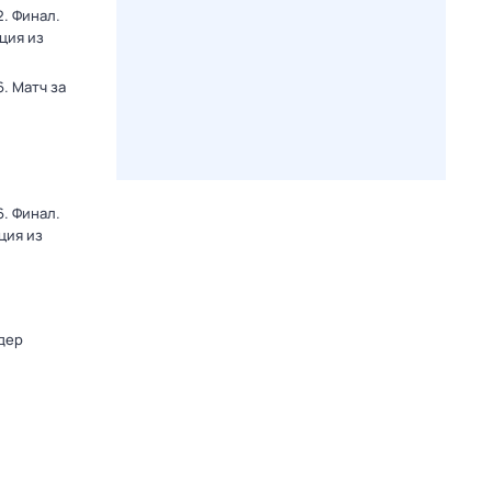
. Финал.
ция из
. Матч за
. Финал.
ция из
дер