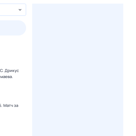
3 авг,
пн
4 авг,
вт
5 авг,
ср
6 авг,
чт
Вчера
Сегодня
C. Дрикус
маева.
. Матч за