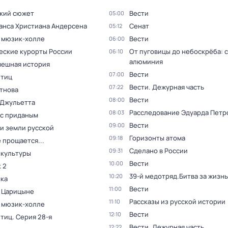
кий сюжет
Вести
05:00
Ганса Христиана Андерсена
Сенат
05:12
в мюзик-холле
Вести
06:00
еские курорты России
От пуговицы до небоскрёба: 
06:10
алюминия
мешная история
Вести
07:00
птиц
Вести. Дежурная часть
07:22
тнова
Вести
08:00
 Джульетта
Расследование Эдуарда Петр
08:03
 с приданым
Вести
09:00
и земли русской
Горизонты атома
09:18
 прощается...
Сделано в России
09:31
 культуры
Вести
10:00
 2
39-й медотряд.Битва за жизнь
10:20
ка
Вести
11:00
в Царицыне
Рассказы из русской истории
11:10
в мюзик-холле
Вести
12:10
птиц
. Серия 28-я
Вести. Дежурная часть
12:22