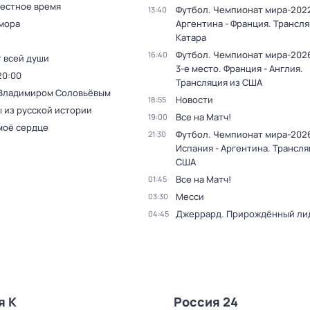
Местное время
Футбол. Чемпионат мира-2022
13:40
мора
Аргентина - Франция. Трансля
Катара
Футбол. Чемпионат мира-2026
16:40
т всей души
3-е место. Франция - Англия.
20:00
Трансляция из США
 Владимиром Соловьёвым
Новости
18:55
 из русской истории
Все на Матч!
19:00
моё сердце
Футбол. Чемпионат мира-2026
21:30
Испания - Аргентина. Трансля
США
Все на Матч!
01:45
Месси
03:30
Джеррард. Прирождённый ли
04:45
я К
Россия 24