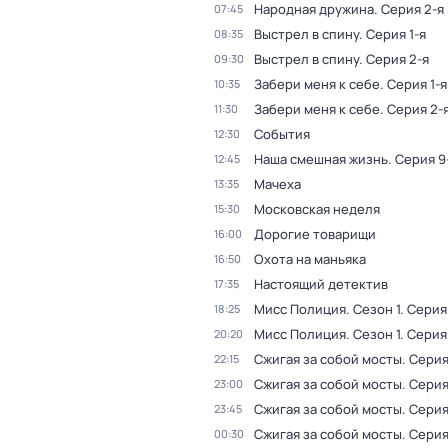
Народная дружина
. Серия 2-я
07:45
Выстрел в спину
. Серия 1-я
08:35
Выстрел в спину
. Серия 2-я
09:30
Забери меня к себе
. Серия 1-я
10:35
Забери меня к себе
. Серия 2-
11:30
События
12:30
Наша смешная жизнь
. Серия 9
12:45
Мачеха
13:35
Московская неделя
15:30
Дорогие товарищи
16:00
Охота на маньяка
16:50
Настоящий детектив
17:35
Мисс Полиция
. Сезон 1
. Серия
18:25
Мисс Полиция
. Сезон 1
. Серия
20:20
Сжигая за собой мосты
. Серия
22:15
Сжигая за собой мосты
. Серия
23:00
Сжигая за собой мосты
. Серия
23:45
Сжигая за собой мосты
. Серия
00:30