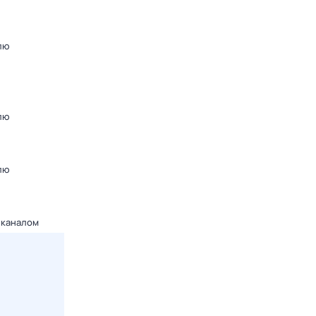
лю
лю
лю
 каналом