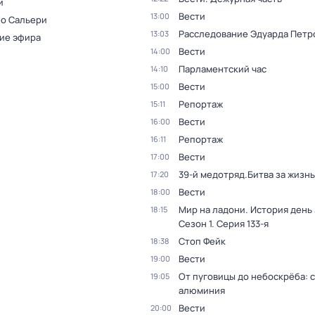
и
Вести
13:00
 о Сальери
Расследование Эдуарда Петр
13:03
ие эфира
Вести
14:00
Парламентский час
14:10
Вести
15:00
Репортаж
15:11
Вести
16:00
Репортаж
16:11
Вести
17:00
39-й медотряд.Битва за жизнь
17:20
Вести
18:00
Мир на ладони. История день
18:15
Сезон 1
. Серия 133-я
Стоп Фейк
18:38
Вести
19:00
От пуговицы до небоскрёба: 
19:05
алюминия
Вести
20:00