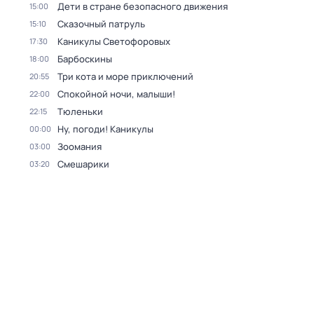
Дети в стране безопасного движения
15:00
Сказочный патруль
15:10
Каникулы Светофоровых
17:30
Барбоскины
18:00
Три кота и море приключений
20:55
Спокойной ночи, малыши!
22:00
Тюленьки
22:15
Ну, погоди! Каникулы
00:00
Зоомания
03:00
Смешарики
03:20