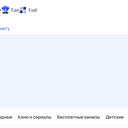
и
Еда
Ещё
Почта
рнету
ия и отдых
Поиск
Погода
ТВ-программа
и и тренды
 ситуации
 вместе
Помощь
одные
Кино и сериалы
Бесплатные каналы
Детские