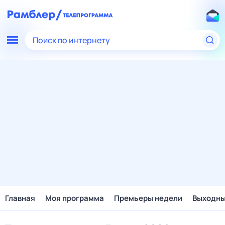
Поиск по интернету
Главная
Моя программа
Премьеры недели
Выходн