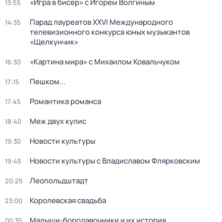
«Игра в бисер» с Игорем Волгиным
13:55
Парад лауреатов XXVI Международного
14:35
телевизионного конкурса юных музыкантов
«Щелкунчик»
«Картина мира» с Михаилом Ковальчуком
16:30
Пешком...
17:15
Романтика романса
17:45
Меж двух кулис
18:40
Новости культуры
19:30
Новости культуры с Владиславом Флярковским
19:45
Леопольдштадт
20:25
Королевская свадьба
23:00
Малыши-бородавочники и их история
00:35