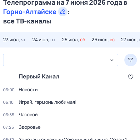
Телепрограмма на 7 июня 2026 года в
Горно-Алтайске
:
все ТВ-каналы
23 июл,
чт
24 июл,
пт
25 июл,
сб
26 июл,
вс
27 июл,
Первый Канал
Новости
06:00
Играй, гармонь любимая!
06:10
Часовой
06:55
Здоровье
07:25
Золотая коллекция Союзмультфильма
. Сезон 1
.
08:30