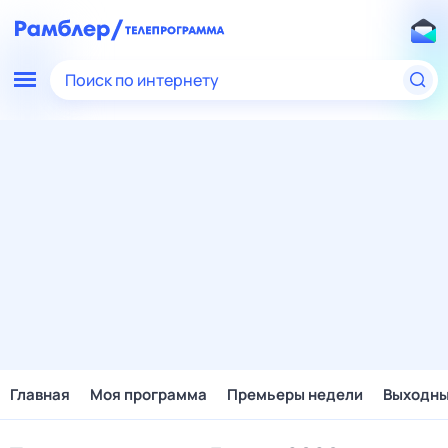
Поиск по интернету
Главная
Моя программа
Премьеры недели
Выходн