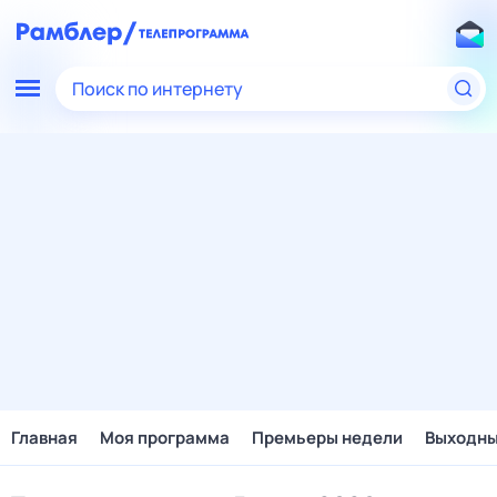
Поиск по интернету
Главная
Моя программа
Премьеры недели
Выходн