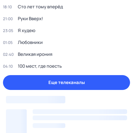
Сто лет тому вперёд
18:10
Руки Bвеpх!
21:00
Я худею
23:05
Любовники
01:05
Великая ирония
02:40
100 мест, где поесть
04:10
Еще телеканалы