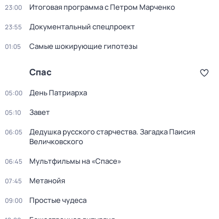
Итоговая программа с Петром Марченко
23:00
Докyментальный cпецпроект
23:55
Самые шoкиpующие гипотезы
01:05
Спас
День Патриарха
05:00
Завет
05:10
Дедушкa русского старчества. Загадка Паиcия
06:05
Величковского
Мультфильмы на «Спасе»
06:45
Метанойя
07:45
Простые чудеса
09:00