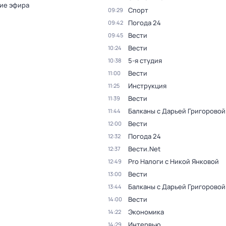
ие эфира
Спорт
09:29
Погода 24
09:42
Вести
09:45
Вести
10:24
5-я студия
10:38
Вести
11:00
Инструкция
11:25
Вести
11:39
Балканы с Дарьей Григоровой
11:44
Вести
12:00
Погода 24
12:32
Вести.Net
12:37
Pro Налоги с Никой Янковой
12:49
Вести
13:00
Балканы с Дарьей Григоровой
13:44
Вести
14:00
Экономика
14:22
Интервью
14:29