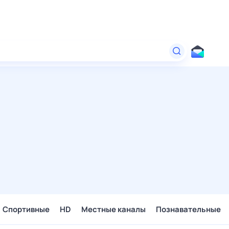
Спортивные
HD
Местные каналы
Познавательные