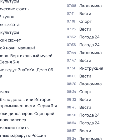
 культуры
Экономика
07:08
ческие сюиты
Вести
07:11
 купол
Спорт
07:18
яя высота
Вести
07:23
 культуры
Погода 24
07:32
кий сюжет
Погода 24
07:36
ой ночи, малыши!
Экономика
07:44
мера. Вертикальный музей
.
Вести
07:47
 Серия 3-я
Инструкция
07:51
ие ведут ЗнаТоКи. Дело 06
.
я
Вести
08:00
Экономика
08:20
нчеса
Спорт
08:24
было дело... или История
Вести
08:32
 промышленности
. Серия 3-я
Вести
08:45
похи динозавров. Сценарий
Погода 24
08:50
апокалипсиса
Погода 24
08:54
ческие сюиты
Вести
08:57
тные маршруты России
Экономика
09:24