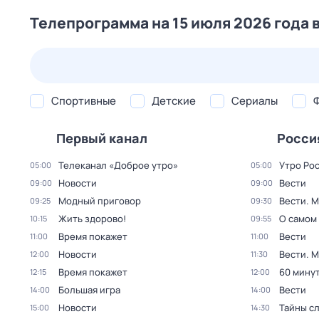
Телепрограмма на 15 июля 2026 года 
25 июл,
сб
26 июл,
вс
27 июл,
пн
28 июл,
вт
Спортивные
Детские
Сериалы
Первый канал
Росси
Телеканал «Доброе утро»
Утро Ро
05:00
05:00
Новости
Вести
09:00
09:00
Модный приговор
Вести. 
09:25
09:30
Жить здорово!
О самом
10:15
09:55
Время покажет
Вести
11:00
11:00
Новости
Вести. 
12:00
11:30
Время покажет
60 мину
12:15
12:00
Большая игра
Вести
14:00
14:00
Новости
Тайны с
15:00
14:30