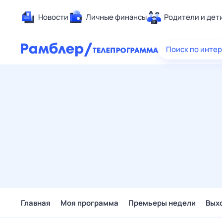
Новости
Личные финансы
Родители и дет
Здоровье
Поиск по инте
Развлечен
Дом и уют
Спорт
Карьера
Авто
Технологи
Жизненные
Сберегаем
Гороскопы
Главная
Моя программа
Премьеры недели
Вых