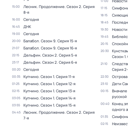
Новости
17:00
Лесник. Продолжение
. Сезон 2
. Серия
15:00
Симфони
17:15
8-я
Сияющий
18:15
Сегодня
16:00
Последн
18:45
ДНК
16:45
Новости
19:30
Сегодня
19:00
Библейс
19:45
Балабол
. Сезон 9
. Серия 15-я
20:00
Спокойн
20:15
Балабол
. Сезон 9
. Серия 16-я
21:07
Кунстка
20:30
Дельфин
. Сезон 2
. Серия 5-я
22:15
Сезон 1
.
Дельфин
. Сезон 2
. Серия 6-я
23:17
Следств
21:10
Сегодня
Серия 2-
00:20
Купчино
. Сезон 1
. Серия 11-я
Острова
00:35
22:30
Купчино
. Сезон 1
. Серия 12-я
Дети Са
01:25
23:10
Купчино
. Сезон 1
. Серия 13-я
Вначале 
02:15
00:15
русской
Купчино
. Сезон 1
. Серия 14-я
03:05
Конец э
00:40
Купчино
. Сезон 1
. Серия 15-я
03:55
одного 
Лесник. Продолжение
. Сезон 2
. Серия
04:45
Симфони
01:35
7-я
Неизвес
02:15