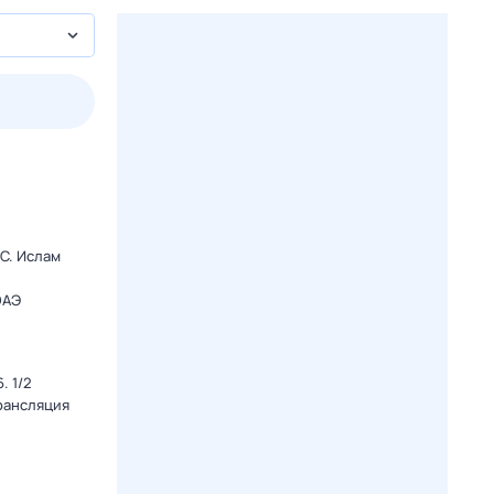
3 авг,
пн
4 авг,
вт
5 авг,
ср
6 авг,
чт
Вчера
Сегодня
C. Ислам
ОАЭ
. 1/2
Трансляция