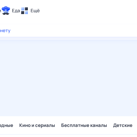
и
Еда
Ещё
Почта
рнету
ия и отдых
Поиск
Погода
ТВ-программа
и и тренды
 ситуации
 вместе
Помощь
одные
Кино и сериалы
Бесплатные каналы
Детские