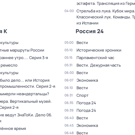
эстафета. Трансляция из Гер
Стрельба из лука. Кубок мира
04:00
Классический лук. Команды. 
из Испании
я К
Россия 24
 культуры
Вести
05:00
тные маршруты России
Исторические хроники
05:10
раннее утро...
. Серия 3-я
Парламентский час
05:15
 ремесло
Вести. Дежурная часть
05:31
 культуры
Вести
06:00
было дело... или История
Экономика
06:07
 промышленности
. Серия 2-я
Вести
06:10
вымерли неандертальцы?
Спорт
06:31
мера. Вертикальный музей
.
Погода 24
06:35
 Серия 2-я
Погода 24
06:39
ие ведут ЗнаТоКи. Дело 06
.
Вести
06:40
я
Экономика
06:45
лённое время
Вести
06:48