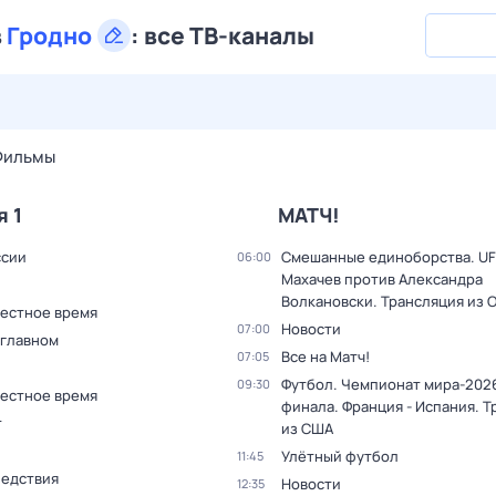
в
Гродно
:
все ТВ-каналы
29 июл,
ср
30 июл,
чт
31 июл,
пт
1 авг,
сб
2 авг,
вс
Фильмы
я 1
МАТЧ!
ссии
Смешанные единоборства. UF
06:00
Махачев против Александра
Волкановски. Трансляция из 
Местное время
Новости
07:00
 главном
Все на Матч!
07:05
Футбол. Чемпионат мира-2026
09:30
Местное время
финала. Франция - Испания. 
т
из США
Улётный футбол
11:45
ледствия
Новости
12:35