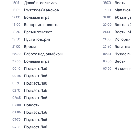
Давай поженимся!
Вести
15:15
16:30
Мужское/Женское
Малахов
16:05
17:00
Большая игра
60 мину
17:00
18:00
Вечерние новости
Вести в 
18:00
20:00
Время покажет
Вести. 
18:30
21:10
Пусть говорят
История
19:50
21:30
Время
Богатые
21:00
23:40
Работа над ошибками
Чужое г
22:00
02:10
Большая игра
Вести
23:00
03:00
Подкаст.Лаб
Чужое г
00:10
03:30
Подкаст.Лаб
00:55
Подкаст.Лаб
01:30
Подкаст.Лаб
02:10
Подкаст.Лаб
02:45
Новости
03:00
Подкаст.Лаб
03:05
Подкаст.Лаб
03:30
Подкаст.Лаб
04:15