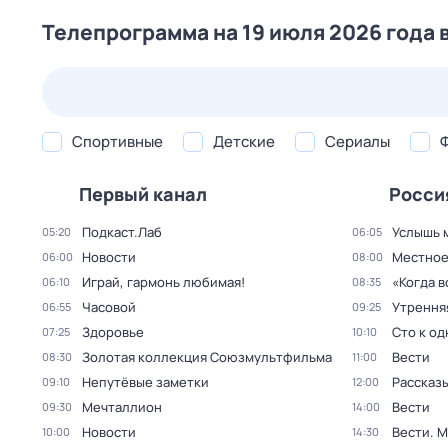
Телепрограмма на 19 июля 2026 года 
22 июл,
ср
23 июл,
чт
24 июл,
пт
25 июл,
сб
Спортивные
Детские
Сериалы
Первый канал
Росси
Подкаст.Лаб
Услышь 
05:20
06:05
Новости
Местное
06:00
08:00
Играй, гармонь любимая!
«Когда 
06:10
08:35
Часовой
Утрення
06:55
09:25
Здоровье
Сто к о
07:25
10:10
Золотая коллекция Союзмультфильма
Вести
08:30
11:00
Непутёвые заметки
Рассказы
09:10
12:00
Мечталлион
Вести
09:30
14:00
Новости
Вести. 
10:00
14:30