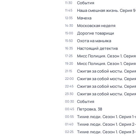
События
11:30
Наша смешная жизнь
. Серия 9
11:45
Мачеха
12:35
Московская неделя
14:30
Дорогие товарищи
15:00
Охота на маньяка
15:50
Настоящий детектив
16:35
Мисс Полиция
. Сезон 1
. Серия
17:25
Мисс Полиция
. Сезон 1
. Серия
19:20
Сжигая за собой мосты
. Серия
21:15
Сжигая за собой мосты
. Серия
22:00
Сжигая за собой мосты
. Серия
22:45
Сжигая за собой мосты
. Серия
23:30
События
00:30
Петровка, 38
00:45
Тихие люди
. Сезон 1
. Серия 1-
00:55
Тихие люди
. Сезон 1
. Серия 2
01:40
Тихие люди
. Сезон 1
. Серия 3-
02:25