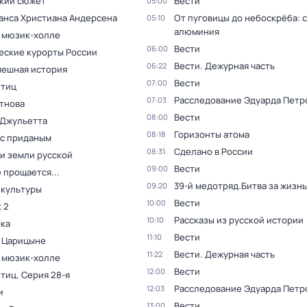
кий сюжет
Вести
05:00
Ганса Христиана Андерсена
От пуговицы до небоскрёба: 
05:10
алюминия
в мюзик-холле
Вести
06:00
еские курорты России
Вести. Дежурная часть
06:22
мешная история
Вести
07:00
птиц
Расследование Эдуарда Петр
07:03
тнова
Вести
08:00
 Джульетта
Горизонты атома
08:18
 с приданым
Сделано в России
08:31
и земли русской
Вести
09:00
 прощается...
39-й медотряд.Битва за жизнь
09:20
 культуры
Вести
10:00
 2
Рассказы из русской истории
10:10
ка
Вести
11:10
в Царицыне
Вести. Дежурная часть
11:22
в мюзик-холле
Вести
12:00
птиц
. Серия 28-я
Расследование Эдуарда Петр
12:03
и
Вести
13:00