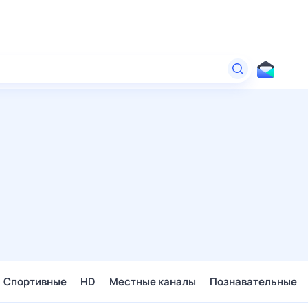
Спортивные
HD
Местные каналы
Познавательные