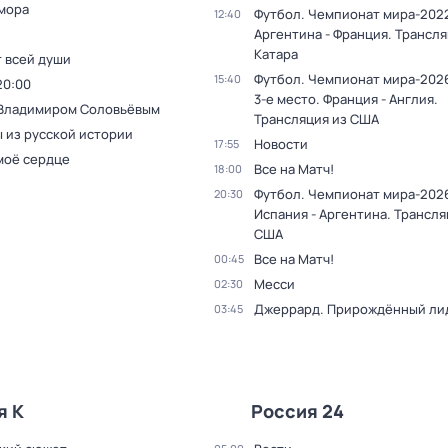
мора
Футбол. Чемпионат мира-2022
12:40
Аргентина - Франция. Трансля
Катара
т всей души
Футбол. Чемпионат мира-2026
15:40
20:00
3-е место. Франция - Англия.
 Владимиром Соловьёвым
Трансляция из США
 из русской истории
Новости
17:55
моё сердце
Все на Матч!
18:00
Футбол. Чемпионат мира-2026
20:30
Испания - Аргентина. Трансля
США
Все на Матч!
00:45
Месси
02:30
Джеррард. Прирождённый ли
03:45
я К
Россия 24