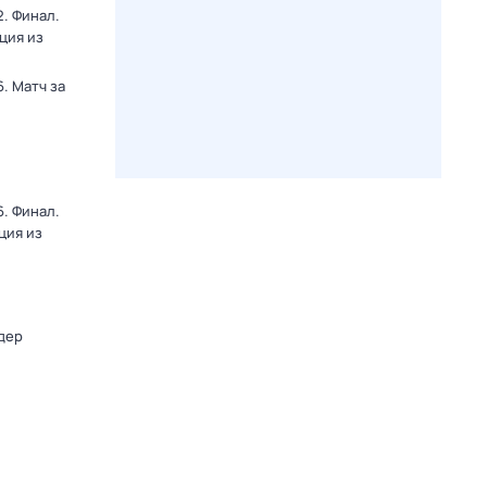
. Финал.
ция из
. Матч за
. Финал.
ция из
дер