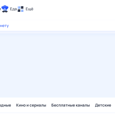
и
Еда
Ещё
Почта
рнету
ия и отдых
Поиск
Погода
ТВ-программа
и и тренды
 ситуации
 вместе
Помощь
одные
Кино и сериалы
Бесплатные каналы
Детские