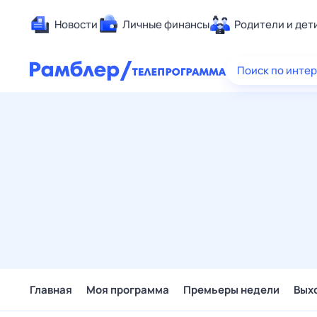
Новости
Личные финансы
Родители и дет
Здоровье
Поиск по инте
Развлечен
Дом и уют
Спорт
Карьера
Авто
Технологи
Жизненные
Сберегаем
Гороскопы
Главная
Моя программа
Премьеры недели
Вых