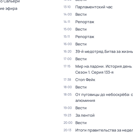
 о Сальери
Парламентский час
13:10
ие эфира
Вести
14:00
Репортаж
14:11
Вести
15:00
Репортаж
15:11
Вести
16:00
39-й медотряд.Битва за жизнь
16:20
Вести
17:00
Мир на ладони. История день
17:15
Сезон 1
. Серия 133-я
Стоп Фейк
17:38
Вести
18:00
От пуговицы до небоскрёба: 
18:05
алюминия
Вести
19:00
За лентой
19:23
Вести
20:00
Итоги правительства за неде
20:13