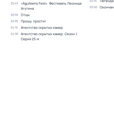
Легенда
02:35
«Aguteens Fest». Фестиваль Леонида
22:40
Окончан
03:00
Агутина
Отцы
00:55
Прошу, прости!
02:35
Агентство скрытых камер
04:15
Агентство скрытых камер
. Сезон 1
.
04:30
Серия 25-я