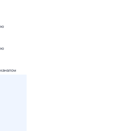
лю
лю
 каналом