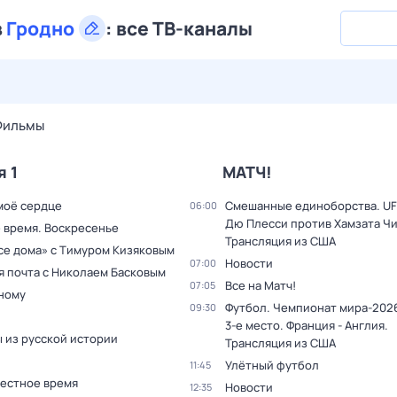
в
Гродно
:
все ТВ-каналы
26 июл,
вс
27 июл,
пн
28 июл,
вт
29 июл,
ср
30 июл,
Фильмы
я 1
МАТЧ!
моё сердце
Смешанные единоборства. UF
06:00
Дю Плесси против Хамзата Чи
 время. Воскресенье
Трансляция из США
все дома» с Тимуром Кизяковым
Новости
07:00
я почта с Николаем Басковым
Все на Матч!
07:05
дному
Футбол. Чемпионат мира-2026
09:30
3-е место. Франция - Англия.
 из русской истории
Трансляция из США
Улётный футбол
11:45
Местное время
Новости
12:35