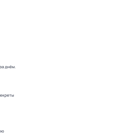
 за днём
.
секреты
лю