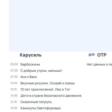
Карусель
ОТР
Барбоскины
Нет данных о п
05:00
С добрым утром, малыши!
07:00
Ася и Вася
07:30
Вкусные рисунки. Создай и съешь
10:00
10 лет приключений. Лео и Тиг
10:10
Дети в стране безопасного движения
14:00
Сказочный патруль
14:10
Каникулы Светофоровых
16:30