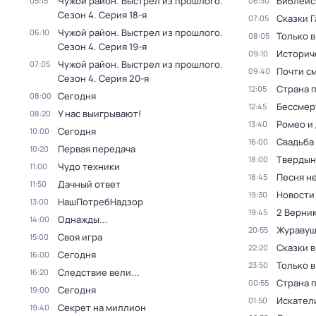
Чужой район. Выстрел из прошлого
.
Библейс
05:15
06:30
Сезон 4
. Серия 18-я
Сказки 
07:05
Чужой район. Выстрел из прошлого
.
06:10
Только 
08:05
Сезон 4
. Серия 19-я
Историч
09:10
Чужой район. Выстрел из прошлого
.
07:05
Почти с
09:40
Сезон 4
. Серия 20-я
Страна 
12:05
Сегодня
08:00
Бессмер
12:45
У нас выигрывают!
08:20
Ромео и
13:40
Сегодня
10:00
Свадьба
16:00
Первая передача
10:20
Твердын
18:00
Чудо техники
11:00
Песня не
18:45
Дачный ответ
11:50
Новости
19:30
НашПотребНадзор
13:00
2 Верник
19:45
Однажды...
14:00
Журавуш
20:55
Своя игра
15:00
Сказки 
22:20
Сегодня
16:00
Только 
23:50
Следствие вели...
16:20
Страна 
00:55
Сегодня
19:00
Искател
01:50
Секрет на миллион
19:40