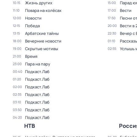
Жизнь других
Парад ю
10:15
15:00
Повара на колёсах
Вести
11:10
17:00
Новости
Песни о
12:00
17:50
Победа
Вести в 
12:15
20:00
Арбатские тайны
Вечер с
13:15
22:30
Вечерние новости
Рассказы
18:00
01:10
Скрытые мотивы
Услышь 
19:00
02:55
Время
21:00
Пара на пару
23:00
Подкаст.Лаб
00:40
Подкаст.Лаб
01:20
Подкаст.Лаб
02:00
Подкаст.Лаб
02:35
Подкаст.Лаб
03:10
Подкаст.Лаб
03:50
Подкаст.Лаб
04:20
НТВ
Росси