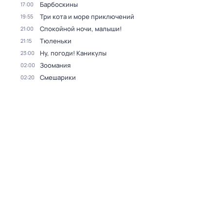
Барбоскины
17:00
Три кота и море приключений
19:55
Спокойной ночи, малыши!
21:00
Тюленьки
21:15
Ну, погоди! Каникулы
23:00
Зоомания
02:00
Смешарики
02:20