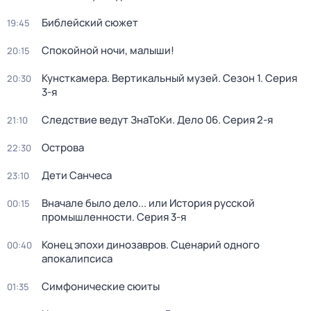
Библейский сюжет
19:45
Спокойной ночи, малыши!
20:15
Кунсткамера. Вертикальный музей
. Сезон 1
. Серия
20:30
3-я
Следствие ведут ЗнаТоКи. Дело 06
. Серия 2-я
21:10
Острова
22:30
Дети Санчеса
23:10
Вначале было дело... или История русской
00:15
промышленности
. Серия 3-я
Конец эпохи динозавров. Сценарий одного
00:40
апокалипсиса
Симфонические сюиты
01:35