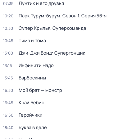
Лунтик и его друзья
07:35
Парк Турум-бурум
. Сезон 1
. Серия 56-я
10:20
Супер Крылья. Суперкоманда
10:30
Тима и Тома
10:45
Джи-Джи Бонд: Супергонщик
13:00
Инфинити Надо
13:15
Барбоскины
13:45
Мой брат — монстр
16:30
Край Бебис
16:45
Геройчики
16:50
Буква в деле
18:40