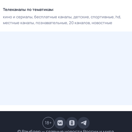
Телеканалы по тематикам:
кино и сериалы
бесплатные каналы
детские
спортивные
hd
местные каналы
познавательные
20 каналов
новостные
18
+
© Рамблер — главные новости России и мира,