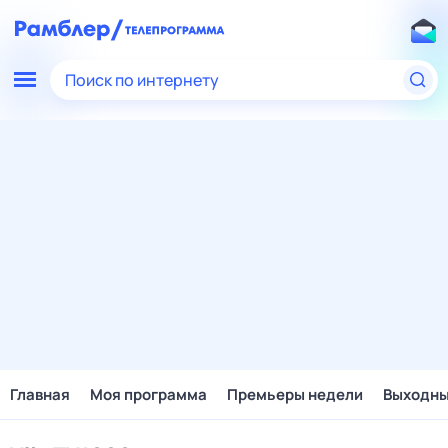
Поиск по интернету
Главная
Моя программа
Премьеры недели
Выходн