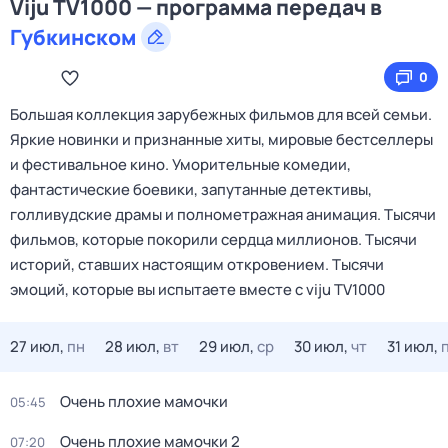
Viju TV1000 — программа передач в
Губкинском
0
Большая коллекция зарубежных фильмов для всей семьи.
Яркие новинки и признанные хиты, мировые бестселлеры
и фестивальное кино. Уморительные комедии,
фантастические боевики, запутанные детективы,
голливудские драмы и полнометражная анимация. Тысячи
фильмов, которые покорили сердца миллионов. Тысячи
историй, ставших настоящим откровением. Тысячи
эмоций, которые вы испытаете вместе с viju TV1000
27 июл,
пн
28 июл,
вт
29 июл,
ср
30 июл,
чт
31 июл,
Очень плохие мамочки
05:45
Очень плохие мамочки 2
07:20