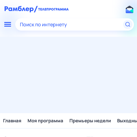
Поиск по интернету
Главная
Моя программа
Премьеры недели
Выходн