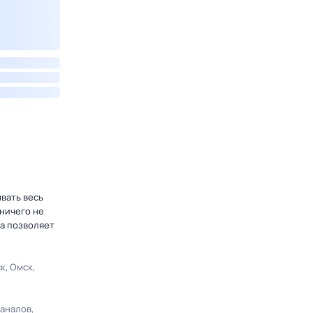
ывать весь
ничего не
а позволяет
ск
Омск
каналов