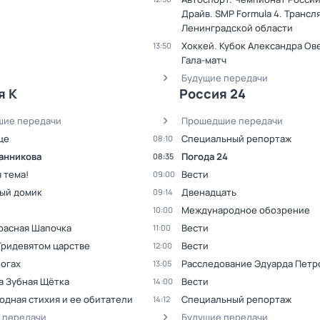
Драйв. SMP Formula 4. Трансл
Ленинградской области
Хоккей. Кубок Александра Ов
13:50
Гала-матч
Будущие передачи
я К
Россия 24
ие передачи
Прошедшие передачи
це
Специальный репортаж
08:10
анникова
Погода 24
08:35
 тема!
Вести
09:00
ый домик
Двенадцать
09:14
Международное обозрение
10:00
Красная Шапочка
Вести
11:00
Тридевятом царстве
Вести
12:00
погах
Расследование Эдуарда Петр
13:05
а Зубная Щётка
Вести
14:00
одная стихия и ее обитатели
Специальный репортаж
14:12
 передачи
Будущие передачи