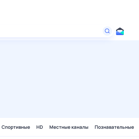
Спортивные
HD
Местные каналы
Познавательные