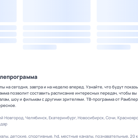
елепрограмма
ы на сегодня, завтра и на неделю вперед. Узнайте, что будут показ
амма позволит составить расписание интересных передач, чтобы вы 
лам, шоу и фильмам с другими зрителями. ТВ-программа от Рамблер
ересное.
й Новгород
Челябинск
Екатеринбург
Новосибирск
Сочи
Краснояр
одар
налы
детские
спортивные
hd
местные каналы
познавательные
20 