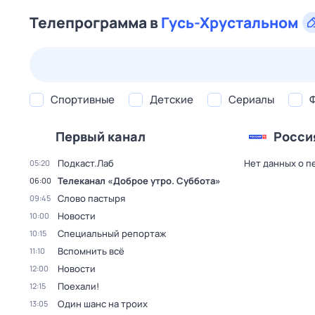
Телепрограмма в
Гусь-Хрустальном
25 июл,
сб
26 июл,
вс
27 июл,
пн
28 июл,
вт
Спортивные
Детские
Сериалы
Первый канал
Росси
Подкаст.Лаб
Нет данных о п
05:20
Телеканал «Доброе утро. Суббота»
06:00
Слово пастыря
09:45
Новости
10:00
Специальный репортаж
10:15
Вспомнить всё
11:10
Новости
12:00
Поехали!
12:15
Один шанс на троих
13:05