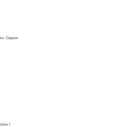
ди»
. Серия
езон 1
.