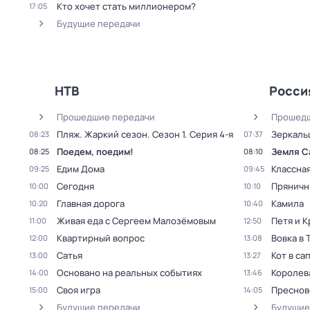
Кто хочет стать миллионером?
17:05
Будущие передачи
НТВ
Росси
Прошедшие передачи
Прошедш
Пляж. Жаркий сезон
. Сезон 1
. Серия 4-я
Зеркаль
08:23
07:37
Поедем, поедим!
Земля С
08:25
08:10
Едим Дома
Классная
09:25
09:45
Сегодня
Пряничн
10:00
10:10
Главная дорога
Камила
10:20
10:40
Живая еда с Сергеем Малозёмовым
Петя и 
11:00
12:50
Квартирный вопрос
Вовка в 
12:00
13:08
Сатья
Кот в са
13:00
13:27
Основано на реальных событиях
Королев
14:00
13:46
Своя игра
Преснов
15:00
14:05
Будущие передачи
Будущие