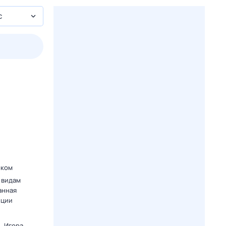
с
3 авг,
пн
4 авг,
вт
5 авг,
ср
6 авг,
чт
Вчера
Сегодня
еком
 видам
анная
нции
. Игора