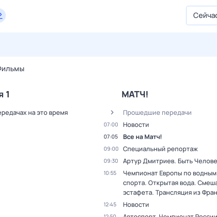
Сейча
29 июл,
ср
30 июл,
чт
31 июл,
пт
1 авг,
сб
2 авг,
вс
Фильмы
я 1
МАТЧ!
ередачах на это время
Прошедшие передачи
Новости
07:00
Все на Матч!
07:05
Специальный репортаж
09:00
Артур Дмитриев. Быть Челов
09:30
Чемпионат Европы по водным
10:55
спорта. Открытая вода. Смеш
эстафета. Трансляция из Фра
Новости
12:45
Автоспорт. Чемпионат России
12:50