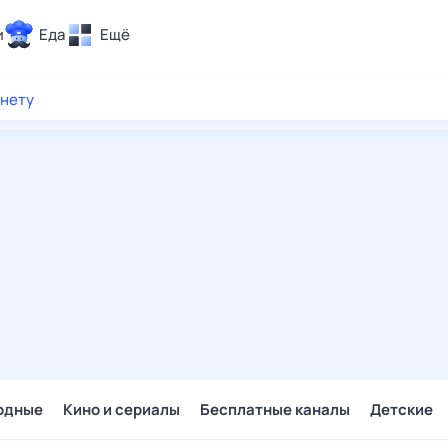
и
Еда
Ещё
Почта
рнету
ия и отдых
Поиск
Погода
ТВ-программа
и и тренды
 ситуации
 вместе
Помощь
одные
Кино и сериалы
Бесплатные каналы
Детские