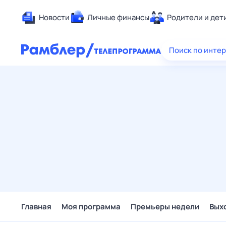
Новости
Личные финансы
Родители и дет
Здоровье
Поиск по инте
Развлечен
Дом и уют
Спорт
Карьера
Авто
Технологи
Жизненные
Сберегаем
Гороскопы
Главная
Моя программа
Премьеры недели
Вых