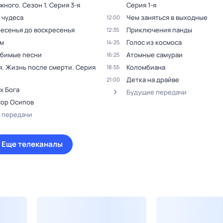
жного
. Сезон 1
. Серия 3-я
Серия 1-я
 чудеса
Чем заняться в выходные
12:00
ресенья до воскресенья
Приключения панды
12:35
м
Голос из космоса
14:25
бимые песни
Атомные самураи
16:25
я. Жизнь после смерти
. Серия
Коломбиана
18:55
Детка на драйве
21:00
х Бога
Будущие передачи
ор Осипов
 передачи
Еще телеканалы