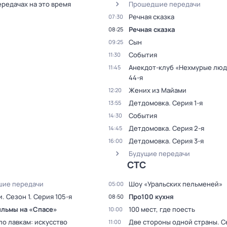
ередачах на это время
Прошедшие передачи
Речная сказка
07:30
Речная сказка
08:25
Сын
09:25
События
11:30
Анекдот-клуб «Нехмурые лю
11:45
44-я
Жених из Майами
12:20
Детдомовка
. Серия 1-я
13:55
События
14:30
Детдомовка
. Серия 2-я
14:45
Детдомовка
. Серия 3-я
16:00
Будущие передачи
СТС
ие передачи
Шоy «Уральских пeльменей»
05:00
и
. Сезон 1
. Серия 105-я
Пpo100 кухня
08:50
льмы на «Спасе»
100 мест, где поесть
10:00
о лавкам: искусство
Две стороны одной страны
. С
11:00