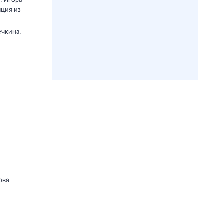
яция из
ечкина.
ова