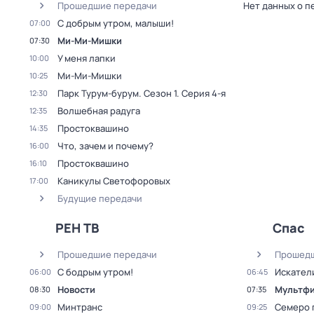
Прошедшие передачи
Нет данных о п
С добрым утром, малыши!
07:00
Ми-Ми-Мишки
07:30
У меня лапки
10:00
Ми-Ми-Мишки
10:25
Парк Турум-бурум
. Сезон 1
. Серия 4-я
12:30
Волшебная радуга
12:35
Простоквашино
14:35
Что, зачем и почему?
16:00
Простоквашино
16:10
Каникулы Светофоровых
17:00
Будущие передачи
РЕН ТВ
Спас
Прошедшие передачи
Прошедш
С бодрым утром!
Искател
06:00
06:45
Новости
Мультфи
08:30
07:35
Минтранс
Семеро п
09:00
09:25