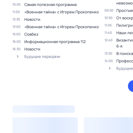
невозмо
Самая полезная программа
10:05
Простые
09:50
«Военная тайна» с Игорем Прокопенко
11:00
От воск
10:50
Новости
12:30
Пилигри
11:05
«Военная тайна» с Игорем Прокопенко
13:00
Наши лю
11:40
Совбез
15:00
Византи
12:40
Информационная программа 112
16:00
6-я
Новости
16:30
В поиска
13:30
Будущие передачи
Професс
14:00
Будущие