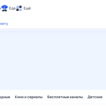
и
Еда
Ещё
Почта
рнету
ия и отдых
Поиск
Погода
ТВ-программа
и и тренды
 ситуации
 вместе
Помощь
одные
Кино и сериалы
Бесплатные каналы
Детские