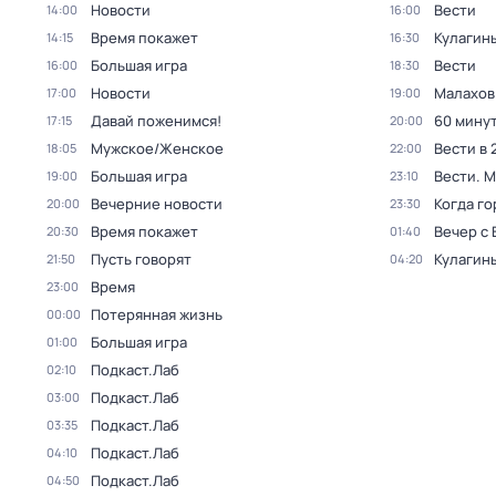
Новости
Вести
14:00
16:00
Время покажет
Кулагин
14:15
16:30
Большая игра
Вести
16:00
18:30
Новости
Малахов
17:00
19:00
Давай поженимся!
60 мину
17:15
20:00
Мужское/Женское
Вести в 
18:05
22:00
Большая игра
Вести. 
19:00
23:10
Вечерние новости
Когда го
20:00
23:30
Время покажет
Вечер с
20:30
01:40
Пусть говорят
Кулагин
21:50
04:20
Время
23:00
Потерянная жизнь
00:00
Большая игра
01:00
Подкаст.Лаб
02:10
Подкаст.Лаб
03:00
Подкаст.Лаб
03:35
Подкаст.Лаб
04:10
Подкаст.Лаб
04:50