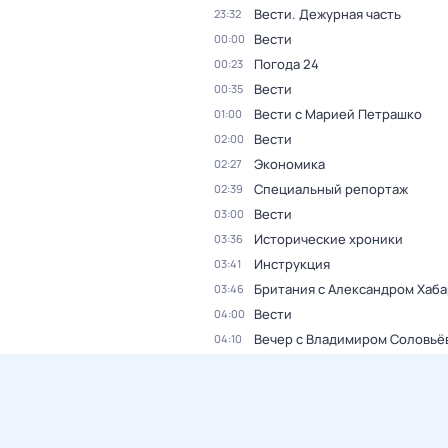
Вести. Дежурная часть
23:32
Вести
00:00
Погода 24
00:23
Вести
00:35
Вести с Марией Петрашко
01:00
Вести
02:00
Экономика
02:27
Специальный репортаж
02:39
Вести
03:00
Исторические хроники
03:36
Инструкция
03:41
Британия с Александром Хаб
03:46
Вести
04:00
Вечер с Владимиром Соловьё
04:10