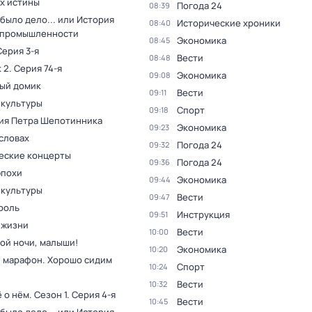
ах истины
Погода 24
08:39
было дело... или История
Исторические хроники
08:40
 промышленности
Экономика
08:45
Серия 3-я
Вести
08:48
 2
. Серия 74-я
Экономика
09:08
ый домик
Вести
09:11
 культуры
Спорт
09:18
ия Петра Шепотинника
Экономика
09:23
словах
Погода 24
09:32
еские концерты
Погода 24
09:36
эпохи
Экономика
09:44
 культуры
Вести
09:47
роль
Инструкция
09:51
 жизни
Вести
10:00
ой ночи, малыши!
Экономика
10:20
 марафон. Хорошо сидим
Спорт
10:24
Вести
10:32
ё о нём
. Сезон 1
. Серия 4-я
Вести
10:45