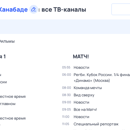
Ханабаде
:
все ТВ-каналы
28 июл,
вт
29 июл,
ср
30 июл,
чт
31 июл,
пт
1 авг,
сб
Фильмы
я 1
МАТЧ!
Новости
05:55
ы
Регби. Кубок России. 1/4 фина
06:00
«Динамо» (Москва)
ссии
Команда мечты
08:00
Вид сверху
08:30
Местное время
Новости
09:00
 главном
Все на Матч!
09:05
Новости
11:00
Местное время
Специальный репортаж
11:05
т