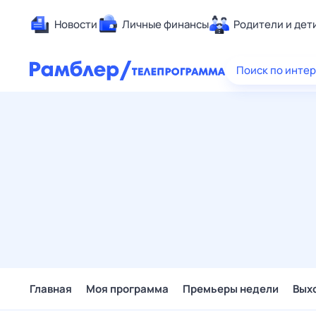
Новости
Личные финансы
Родители и дет
Здоровье
Поиск по инте
Развлечен
Дом и уют
Спорт
Карьера
Авто
Технологи
Жизненные
Сберегаем
Гороскопы
Главная
Моя программа
Премьеры недели
Вых