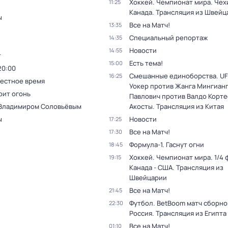
Хоккей. Чемпионат мира. Чехи
11:25
Канада. Трансляция из Швейц
ы
Все на Матч!
13:35
Специальный репортаж
14:35
Новости
14:55
т
Есть тема!
15:00
20:00
Смешанные единоборства. UF
16:25
Местное время
Уокер против Жанга Мингианг
рит огонь
Павлович против Валдо Корте
 Владимиром Соловьёвым
Акосты. Трансляция из Китая
ы
Новости
17:25
Все на Матч!
17:30
Формула-1. Гаснут огни
18:45
Хоккей. Чемпионат мира. 1/4 
19:15
Канада - США. Трансляция из
Швейцарии
Все на Матч!
21:45
Футбол. BetBoom матч сборной
22:30
Россия. Трансляция из Египта
Все на Матч!
01:10