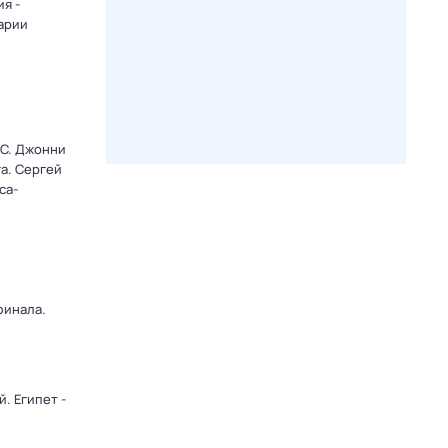
я -
арии
C. Джонни
а. Сергей
са-
финала.
. Египет -