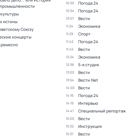
было дело... или История
Погода 24
10:50
 промышленности
Погода 24
10:54
 культуры
Вести
10:57
ах истины
Экономика
11:24
оветскому Союзу
Спорт
11:29
еские концерты
Погода 24
11:42
 ремесло
Вести
11:45
Экономика
12:24
5-я студия
12:38
Вести
13:00
Вести.Net
13:54
Вести
14:00
Погода 24
14:16
Интервью
14:19
Специальный репортаж
14:41
Вести
15:00
Инструкция
15:32
Вести
15:37