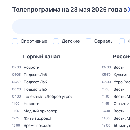
Телепрограмма на 28 мая 2026 года в
24 июл,
пт
25 июл,
сб
26 июл,
вс
27 июл,
пн
Спортивные
Детские
Сериалы
Первый канал
Росси
Новости
Вести
05:00
05:00
Подкаст.Лаб
Кулагин
05:05
05:30
Подкаст.Лаб
Утро Ро
05:30
07:00
Подкаст.Лаб
Вести
06:20
11:00
Телеканал «Доброе утро»
Вести. 
07:00
11:30
Новости
О самом
11:00
11:55
Модный приговор
Вести
11:25
13:00
Жить здорово!
Вести. 
12:15
13:30
Время покажет
60 мину
13:00
14:00