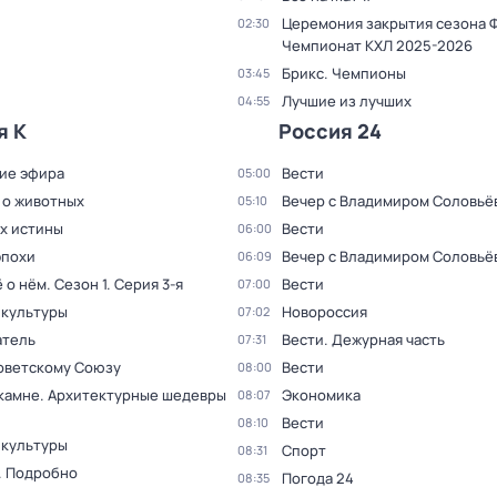
Церемония закрытия сезона 
02:30
Чемпионат КХЛ 2025-2026
Брикс. Чемпионы
03:45
Лучшие из лучших
04:55
я К
Россия 24
ие эфира
Вести
05:00
 о животных
Вечер с Владимиром Соловьё
05:10
ах истины
Вести
06:00
эпохи
Вечер с Владимиром Соловьё
06:09
ё о нём
. Сезон 1
. Серия 3-я
Вести
07:00
 культуры
Новороссия
07:02
тель
Вести. Дежурная часть
07:31
оветскому Союзу
Вести
08:00
 камне. Архитектурные шедевры
Экономика
08:07
Вести
08:10
 культуры
Спорт
08:31
. Подробно
Погода 24
08:35