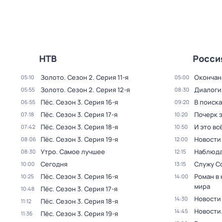
НТВ
Росси
Золото
. Сезон 2
. Серия 11-я
Окончан
05:10
05:00
Золото
. Сезон 2
. Серия 12-я
Диалоги
05:55
08:30
Пёс
. Сезон 3
. Серия 16-я
В поиск
06:55
09:20
Пёс
. Сезон 3
. Серия 17-я
Почерк 
07:18
10:20
Пёс
. Сезон 3
. Серия 18-я
И это вс
07:42
10:50
Пёс
. Сезон 3
. Серия 19-я
Новости
08:06
12:00
Утро. Самое лучшее
Наблюда
08:30
12:15
Сегодня
Служу С
10:00
13:15
Пёс
. Сезон 3
. Серия 16-я
Роман в
10:25
14:00
мира
Пёс
. Сезон 3
. Серия 17-я
10:48
Новости
14:30
Пёс
. Сезон 3
. Серия 18-я
11:12
Новости
14:45
Пёс
. Сезон 3
. Серия 19-я
11:36