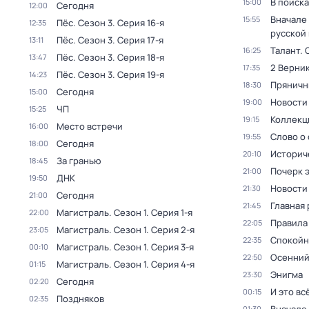
В поиск
15:00
Сегодня
12:00
Вначале 
15:55
Пёс
. Сезон 3
. Серия 16-я
12:35
русской
Пёс
. Сезон 3
. Серия 17-я
13:11
Талант
. 
16:25
Пёс
. Сезон 3
. Серия 18-я
13:47
2 Верник
17:35
Пёс
. Сезон 3
. Серия 19-я
14:23
Пряничн
18:30
Сегодня
15:00
Новости
19:00
ЧП
15:25
Коллекц
19:15
Место встречи
16:00
Слово о 
19:55
Сегодня
18:00
Историч
20:10
За гранью
18:45
Почерк 
21:00
ДНК
19:50
Новости
21:30
Сегодня
21:00
Главная 
21:45
Магистраль
. Сезон 1
. Серия 1-я
22:00
Правила
22:05
Магистраль
. Сезон 1
. Серия 2-я
23:05
Спокойн
22:35
Магистраль
. Сезон 1
. Серия 3-я
00:10
Осенний
22:50
Магистраль
. Сезон 1
. Серия 4-я
01:15
Энигма
23:30
Сегодня
02:20
И это вс
00:15
Поздняков
02:35
01:30