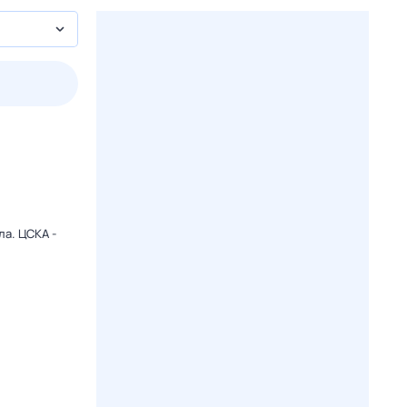
2 авг,
вс
3 авг,
пн
4 авг,
вт
5 авг,
ср
Вчера
Сегодня
ла. ЦСКА -