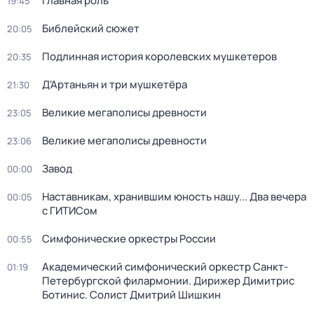
Главная роль
19:45
Библейский сюжет
20:05
Подлинная история королевских мушкетеров
20:35
Д'Артаньян и три мушкетёра
21:30
Великие мегаполисы древности
23:05
Великие мегаполисы древности
23:06
Завод
00:00
Наставникам, хранившим юность нашу... Два вечера
00:05
с ГИТИСом
Симфонические оркестры России
00:55
Академический симфонический оркестр Санкт-
01:19
Петербургской филармонии. Дирижер Димитрис
Ботинис. Солист Дмитрий Шишкин