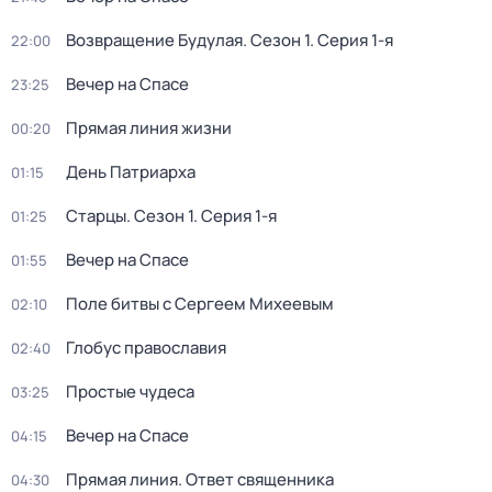
Возвращение Будулая
. Сезон 1
. Серия 1-я
22:00
Вeчер на Спасe
23:25
Прямая линия жизни
00:20
День Патриарха
01:15
Старцы
. Сезон 1
. Серия 1-я
01:25
Вeчер на Спасe
01:55
Поле битвы с Сергеем Михеевым
02:10
Глобус православия
02:40
Простые чудеса
03:25
Вeчер на Спасe
04:15
Прямая линия. Ответ священника
04:30