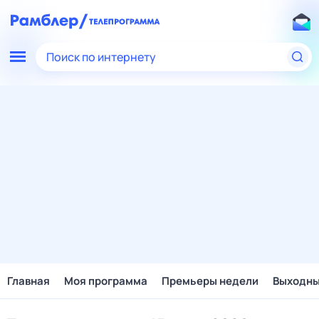
Поиск по интернету
Главная
Моя программа
Премьеры недели
Выходн