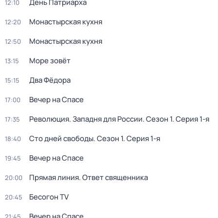
День Патриарха
12:10
Монастырская кухня
12:20
Монастырская кухня
12:50
Море зовёт
13:15
Два Фёдора
15:15
Вeчер на Спасe
17:00
Революция. Западня для России
. Сезон 1
. Серия 1-я
17:35
Сто дней свободы
. Сезон 1
. Серия 1-я
18:40
Вeчер на Спасe
19:45
Прямая линия. Ответ священника
20:00
Бесогон TV
20:45
Вeчер на Спасe
21:45