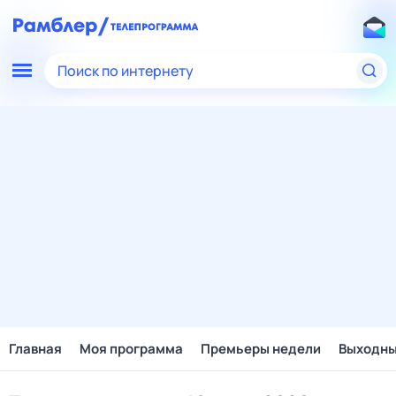
Поиск по интернету
Главная
Моя программа
Премьеры недели
Выходн