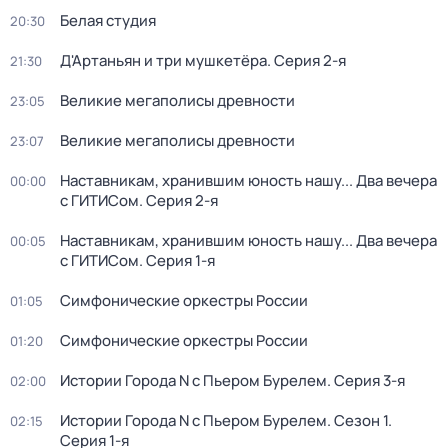
Белая студия
20:30
Д'Артаньян и три мушкетёра
. Серия 2-я
21:30
Великие мегаполисы древности
23:05
Великие мегаполисы древности
23:07
Наставникам, хранившим юность нашу... Два вечера
00:00
с ГИТИСом
. Серия 2-я
Наставникам, хранившим юность нашу... Два вечера
00:05
с ГИТИСом
. Серия 1-я
Симфонические оркестры России
01:05
Симфонические оркестры России
01:20
Истории Города N с Пьером Бурелем
. Серия 3-я
02:00
Истории Города N с Пьером Бурелем
. Сезон 1
.
02:15
Серия 1-я