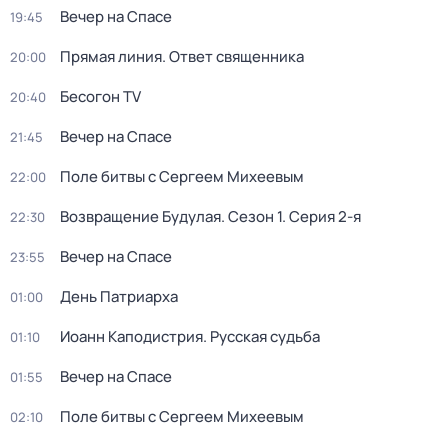
Вeчер на Спасe
19:45
Прямая линия. Ответ священника
20:00
Бесогон TV
20:40
Вeчер на Спасe
21:45
Поле битвы с Сергеем Михеевым
22:00
Возвращение Будулая
. Сезон 1
. Серия 2-я
22:30
Вeчер на Спасe
23:55
День Патриарха
01:00
Иоанн Каподистрия. Русская судьба
01:10
Вeчер на Спасe
01:55
Поле битвы с Сергеем Михеевым
02:10