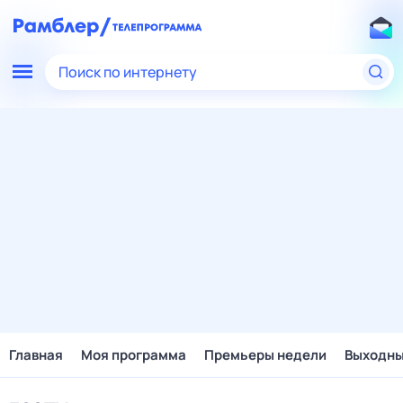
Поиск по интернету
Главная
Моя программа
Премьеры недели
Выходн