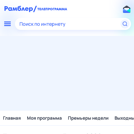
Поиск по интернету
Главная
Моя программа
Премьеры недели
Выходн