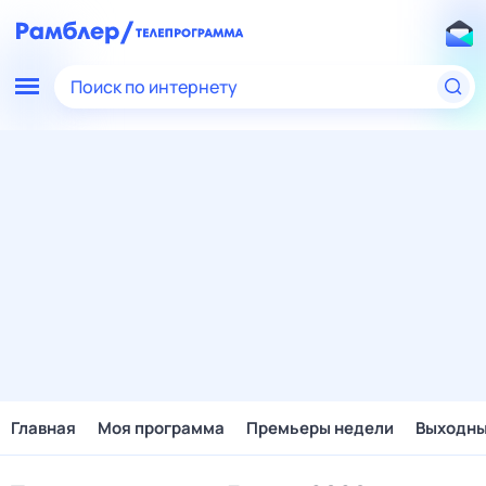
Поиск по интернету
Главная
Моя программа
Премьеры недели
Выходн