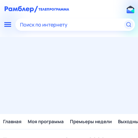
Поиск по интернету
Главная
Моя программа
Премьеры недели
Выходн