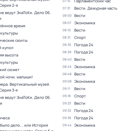
Парламентский час
07:15
 Серия 2-я
Вести. Дежурная часть
07:31
ие ведут ЗнаТоКи. Дело 06
.
Вести
08:00
я
Экономика
08:07
лённое время
Вести
08:10
 культуры
Спорт
08:31
ческие сюиты
Погода 24
08:35
 купол
Погода 24
08:39
яя высота
Вести
08:40
 культуры
Экономика
08:45
кий сюжет
Вести
08:48
ой ночи, малыши!
Экономика
09:08
мера. Вертикальный музей
.
Вести
09:11
 Серия 3-я
Спорт
09:18
ие ведут ЗнаТоКи. Дело 06
.
я
Вести
09:23
Погода 24
09:32
нчеса
Погода 24
09:36
было дело... или История
Экономика
09:44