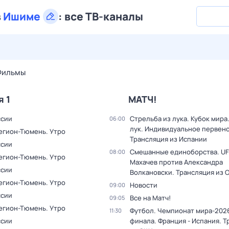
в
Ишиме
:
все ТВ-каналы
30 июл,
чт
31 июл,
пт
1 авг,
сб
2 авг,
вс
3 авг,
пн
4 а
Фильмы
я 1
МАТЧ!
ссии
Стрельба из лука. Кубок мира
06:00
лук. Индивидуальное первенс
Регион-Тюмень. Утро
Трансляция из Испании
ссии
Смешанные единоборства. UF
08:00
Регион-Тюмень. Утро
Махачев против Александра
ссии
Волкановски. Трансляция из 
Регион-Тюмень. Утро
Новости
09:00
ссии
Все на Матч!
09:05
Регион-Тюмень. Утро
Футбол. Чемпионат мира-2026
11:30
ссии
финала. Франция - Испания. 