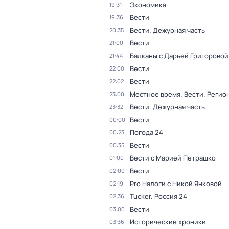
Экономика
19:31
Вести
19:36
Вести. Дежурная часть
20:35
Вести
21:00
Балканы с Дарьей Григоровой
21:44
Вести
22:00
Вести
22:02
Местное время. Вести. Реги
23:00
Вести. Дежурная часть
23:32
Вести
00:00
Погода 24
00:23
Вести
00:35
Вести с Марией Петрашко
01:00
Вести
02:00
Pro Налоги с Никой Янковой
02:19
Tucker. Россия 24
02:36
Вести
03:00
Исторические хроники
03:36