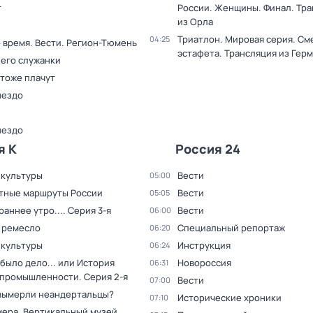
т
России. Женщины. Финал. Тр
из Орла
Триатлон. Мировая серия. С
04:25
 время. Вести. Регион-Тюмень
эстафета. Трансляция из Гер
 его служанки
 тоже плачут
нездо
нездо
я К
Россия 24
 культуры
Вести
05:00
тные маршруты России
Вести
05:05
раннее утро...
. Серия 3-я
Вести
06:00
 ремесло
Специальный репортаж
06:20
 культуры
Инструкция
06:24
было дело... или История
Новороссия
06:31
 промышленности
. Серия 2-я
Вести
07:00
вымерли неандертальцы?
Исторические хроники
07:10
мера. Вертикальный музей
.