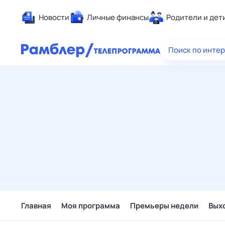
Новости
Личные финансы
Родители и дет
Здоровье
Поиск по инте
Развлечен
Дом и уют
Спорт
Карьера
Авто
Технологи
Жизненные
Сберегаем
Гороскопы
Главная
Моя программа
Премьеры недели
Вых