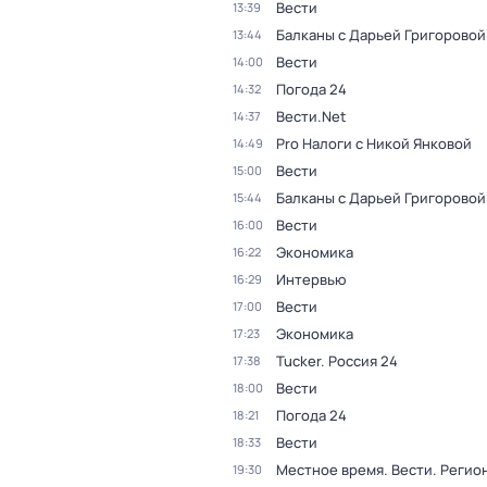
Вести
13:39
Балканы с Дарьей Григоровой
13:44
Вести
14:00
Погода 24
14:32
Вести.Net
14:37
Pro Налоги с Никой Янковой
14:49
Вести
15:00
Балканы с Дарьей Григоровой
15:44
Вести
16:00
Экономика
16:22
Интервью
16:29
Вести
17:00
Экономика
17:23
Tucker. Россия 24
17:38
Вести
18:00
Погода 24
18:21
Вести
18:33
Местное время. Вести. Реги
19:30