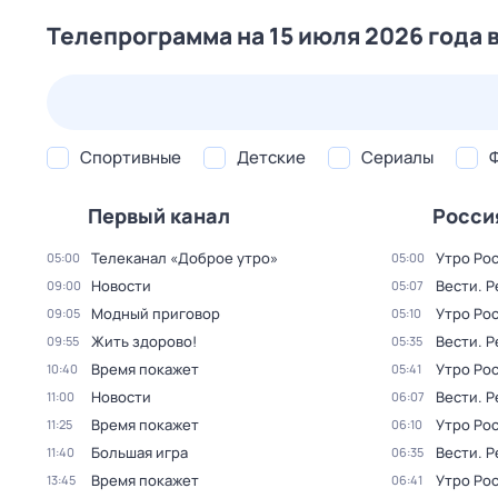
Телепрограмма на 15 июля 2026 года 
26 июл,
вс
27 июл,
пн
28 июл,
вт
29 июл,
ср
Спортивные
Детские
Сериалы
Первый канал
Росси
Телеканал «Доброе утро»
Утро Ро
05:00
05:00
Новости
Вести. 
09:00
05:07
Модный приговор
Утро Ро
09:05
05:10
Жить здорово!
Вести. 
09:55
05:35
Время покажет
Утро Ро
10:40
05:41
Новости
Вести. 
11:00
06:07
Время покажет
Утро Ро
11:25
06:10
Большая игра
Вести. 
11:40
06:35
Время покажет
Утро Ро
13:45
06:41