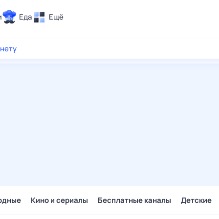
и
Еда
Ещё
Почта
рнету
ия и отдых
Поиск
Погода
ТВ-программа
и и тренды
 ситуации
 вместе
Помощь
одные
Кино и сериалы
Бесплатные каналы
Детские