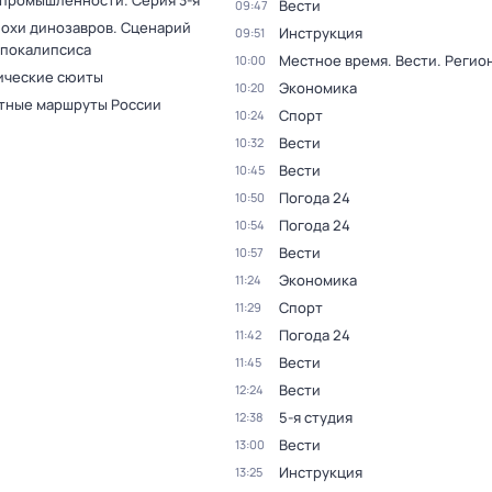
 промышленности
. Серия 3-я
Вести
09:47
похи динозавров. Сценарий
Инструкция
09:51
апокалипсиса
Местное время. Вести. Реги
10:00
ческие сюиты
Экономика
10:20
тные маршруты России
Спорт
10:24
Вести
10:32
Вести
10:45
Погода 24
10:50
Погода 24
10:54
Вести
10:57
Экономика
11:24
Спорт
11:29
Погода 24
11:42
Вести
11:45
Вести
12:24
5-я студия
12:38
Вести
13:00
Инструкция
13:25