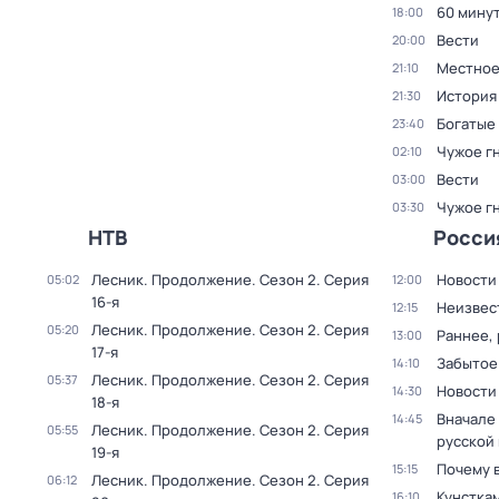
60 мину
18:00
Вести
20:00
Местное
21:10
История
21:30
Богатые
23:40
Чужое г
02:10
Вести
03:00
Чужое г
03:30
НТВ
Росси
Лесник. Продолжение
. Сезон 2
. Серия
Новости
05:02
12:00
16-я
Неизвес
12:15
Лесник. Продолжение
. Сезон 2
. Серия
05:20
Раннее, 
13:00
17-я
Забытое
14:10
Лесник. Продолжение
. Сезон 2
. Серия
05:37
Новости
14:30
18-я
Вначале 
14:45
Лесник. Продолжение
. Сезон 2
. Серия
05:55
русской
19-я
Почему 
15:15
Лесник. Продолжение
. Сезон 2
. Серия
06:12
Кунстка
16:10