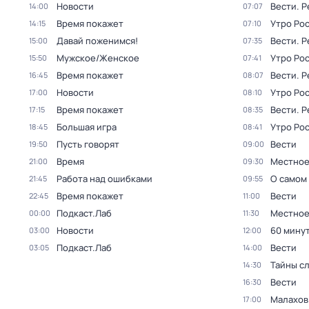
Новости
Вести. 
14:00
07:07
Время покажет
Утро Ро
14:15
07:10
Давай поженимся!
Вести. 
15:00
07:35
Мужское/Женское
Утро Ро
15:50
07:41
Время покажет
Вести. 
16:45
08:07
Новости
Утро Ро
17:00
08:10
Время покажет
Вести. 
17:15
08:35
Большая игра
Утро Ро
18:45
08:41
Пусть говорят
Вести
19:50
09:00
Время
Местное
21:00
09:30
Работа над ошибками
О самом
21:45
09:55
Время покажет
Вести
22:45
11:00
Подкаст.Лаб
Местное
00:00
11:30
Новости
60 мину
03:00
12:00
Подкаст.Лаб
Вести
03:05
14:00
Тайны с
14:30
Вести
16:30
Малахов
17:00