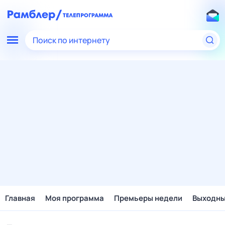
Поиск по интернету
Главная
Моя программа
Премьеры недели
Выходн