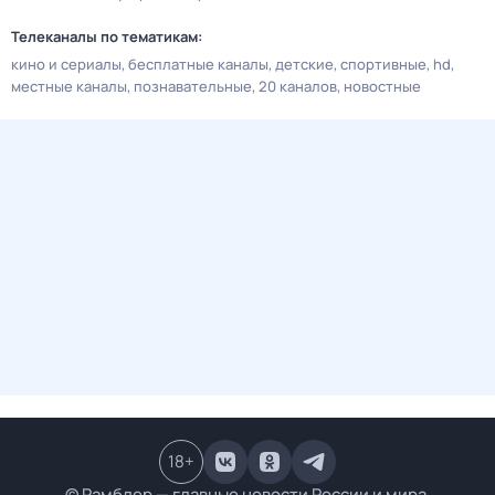
Телеканалы по тематикам:
кино и сериалы
бесплатные каналы
детские
спортивные
hd
местные каналы
познавательные
20 каналов
новостные
18
+
© Рамблер — главные новости России и мира,