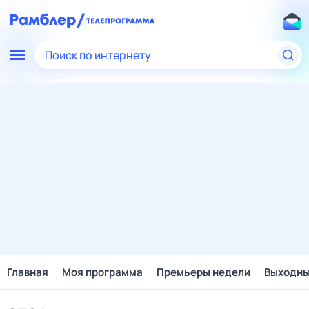
Поиск по интернету
Главная
Моя программа
Премьеры недели
Выходн