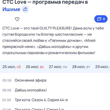
СТС Love — программа передач в
Ишиме
0
СТС Love — это твой GUILTY PLEASURE! Даже если у тебя
густая борода или ты блогер-шестиклассник — не
стесняйся своей любви к «Папиным дочкам», «Моей
прекрасной няне», «Даёшь молодёжь» и другим
олдскульным сериалам и романтическим фильмам!
25 июл,
сб
26 июл,
вс
27 июл,
пн
28 июл,
вт
29 июл,
Окончание эфира
05:59
Даёшь молодёжь!
06:00
Три кота
. Сезон 4
. Серия 44-я
07:00
Три кота
. Сезон 1
. Серия 1-я
07:06