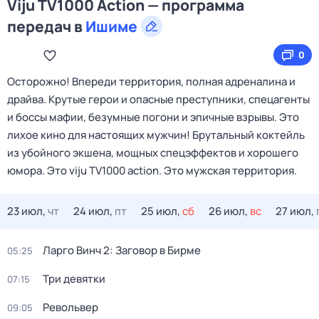
Viju TV1000 Action — программа
передач в
Ишиме
0
Осторожно! Впереди территория, полная адреналина и
драйва. Крутые герои и опасные преступники, спецагенты
и боссы мафии, безумные погони и эпичные взрывы. Это
лихое кино для настоящих мужчин! Брутальный коктейль
из убойного экшена, мощных спецэффектов и хорошего
юмора. Это viju TV1000 action. Это мужская территория.
23 июл,
чт
24 июл,
пт
25 июл,
сб
26 июл,
вс
27 июл,
Ларго Винч 2: Заговор в Бирме
05:25
Три девятки
07:15
Револьвер
09:05