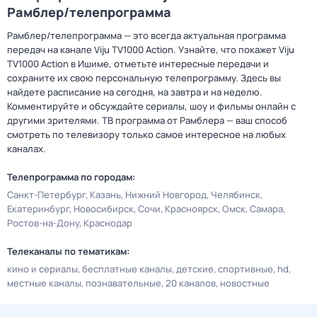
Рамблер/телепрограмма
Рамблер/телепрограмма — это всегда актуальная программа
передач на канале Viju TV1000 Action. Узнайте, что покажет Viju
TV1000 Action в Ишиме, отметьте интересные передачи и
сохраните их свою персональную телепрограмму. Здесь вы
найдете расписание на сегодня, на завтра и на неделю.
Комментируйте и обсуждайте сериалы, шоу и фильмы онлайн с
другими зрителями. ТВ программа от Рамблера — ваш способ
смотреть по телевизору только самое интересное на любых
каналах.
Телепрограмма по городам:
Санкт-Петербург
Казань
Нижний Новгород
Челябинск
Екатеринбург
Новосибирск
Сочи
Красноярск
Омск
Самара
Ростов-на-Дону
Краснодар
Телеканалы по тематикам:
кино и сериалы
бесплатные каналы
детские
спортивные
hd
местные каналы
познавательные
20 каналов
новостные