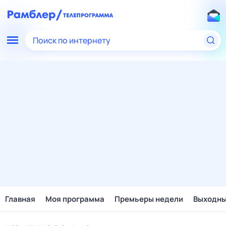
Поиск по интернету
Главная
Моя программа
Премьеры недели
Выходн