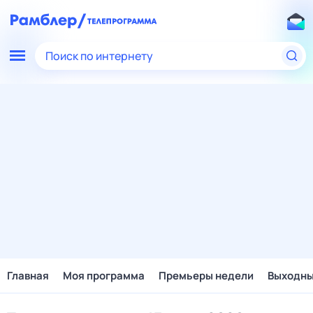
Поиск по интернету
Главная
Моя программа
Премьеры недели
Выходн