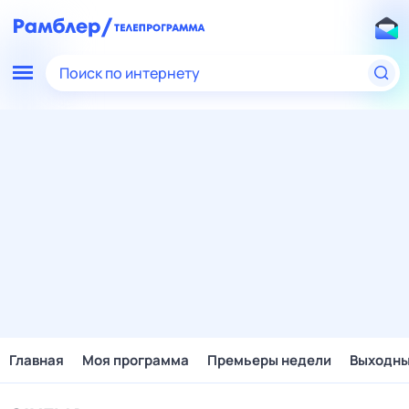
Поиск по интернету
Главная
Моя программа
Премьеры недели
Выходн