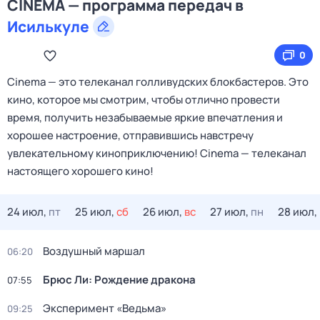
CINEMA — программа передач в
Исилькуле
0
Cinema — это телеканал голливудских блокбастеров. Это
кино, которое мы смотрим, чтобы отлично провести
время, получить незабываемые яркие впечатления и
хорошее настроение, отправившись навстречу
увлекательному киноприключению! Cinema — телеканал
настоящего хорошего кино!
24 июл,
пт
25 июл,
сб
26 июл,
вс
27 июл,
пн
28 июл,
Воздушный маршал
06:20
Брюс Ли: Рождение дракона
07:55
Эксперимент «Ведьма»
09:25