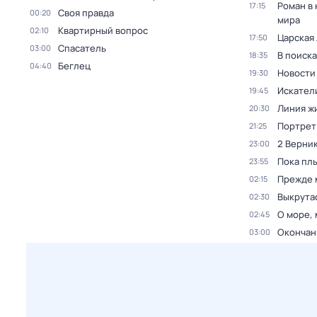
Роман в
17:15
Своя правда
00:20
мира
Квартирный вопрос
02:10
Царская
17:50
Спасатель
03:00
В поиск
18:35
Беглец
04:40
Новости
19:30
Искател
19:45
Линия ж
20:30
Портрет
21:25
2 Верник
23:00
Пока пл
23:55
Прежде 
02:15
Выкрута
02:30
О море, 
02:45
Окончан
03:00