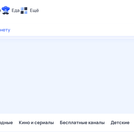
и
Еда
Ещё
Почта
рнету
ия и отдых
Поиск
Погода
ТВ-программа
и и тренды
 ситуации
 вместе
Помощь
одные
Кино и сериалы
Бесплатные каналы
Детские