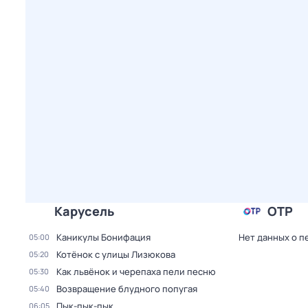
Карусель
ОТР
Каникулы Бонифация
Нет данных о п
05:00
Котёнок с улицы Лизюкова
05:20
Как львёнок и черепаха пели песню
05:30
Возвращение блудного попугая
05:40
Пык-пык-пык
06:05