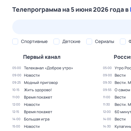
Телепрограмма на 5 июня 2026 года в
22 июл,
ср
23 июл,
чт
24 июл,
пт
25 июл,
сб
Спортивные
Детские
Сериалы
Первый канал
Росси
Телеканал «Доброе утро»
Утро Ро
05:00
05:00
Новости
Вести
09:00
09:00
Модный приговор
Вести. 
09:25
09:30
Жить здорово!
О самом
10:15
09:55
Время покажет
Вести
11:00
11:00
Новости
Вести. 
12:00
11:30
Время покажет
60 мину
12:15
12:00
Большая игра
Вести
14:00
14:00
Новости
Кулагин
15:00
14:30