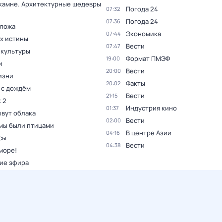
 камне. Архитектурные шедевры
Погода 24
07:32
Погода 24
07:36
 ложа
Экономика
07:44
ах истины
Вести
07:47
 культуры
Формат ПМЭФ
19:00
и
Вести
20:00
изни
Факты
20:02
 с дождём
Вести
21:15
 2
Индустрия кино
01:37
ывут облака
Вести
02:00
мы были птицами
В центре Азии
04:16
сы
Вести
04:38
море!
ие эфира