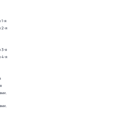
 1-я
 2-я
 3-я
 4-я
я
я
ами
.
ами
.