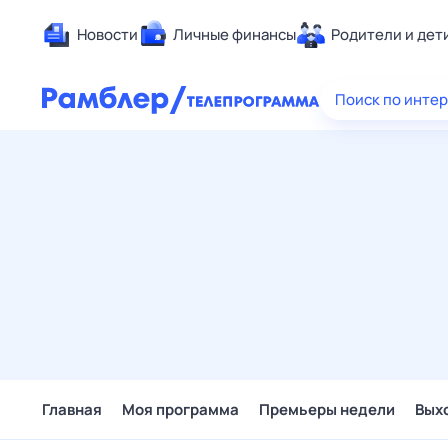
Новости
Личные финансы
Родители и дет
Здоровье
Поиск по инте
Развлечен
Дом и уют
Спорт
Карьера
Авто
Технологи
Жизненные
Сберегаем
Гороскопы
Главная
Моя программа
Премьеры недели
Вых