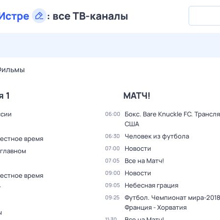
Истре
:
все ТВ-каналы
26 июл,
вс
27 июл,
пн
28 июл,
вт
29 июл,
ср
30 июл,
Фильмы
я 1
МАТЧ!
ссии
Бокс. Bare Knuckle FC. Трансл
06:00
США
Человек из футбола
06:30
Местное время
Новости
07:00
 главном
Все на Матч!
07:05
Новости
09:00
Местное время
Небесная грация
09:05
т
Футбол. Чемпионат мира-2018
09:25
Франция - Хорватия
ы
Все на Матч!
11:30