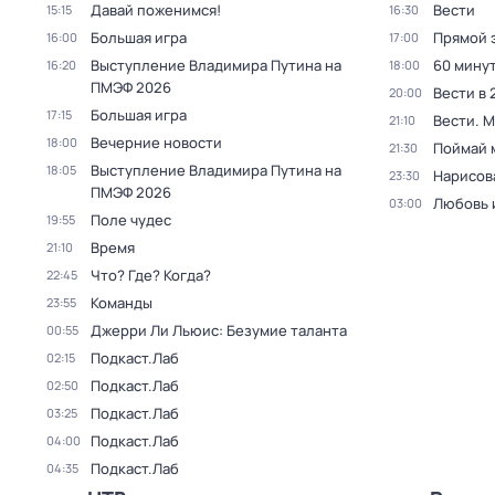
Давай поженимся!
Вести
15:15
16:30
Большая игра
Прямой 
16:00
17:00
Выступление Владимира Путина на
60 мину
16:20
18:00
ПМЭФ 2026
Вести в 
20:00
Большая игра
17:15
Вести. 
21:10
Вечерние новости
18:00
Поймай 
21:30
Выступление Владимира Путина на
18:05
Нарисов
23:30
ПМЭФ 2026
Любовь 
03:00
Поле чудес
19:55
Время
21:10
Что? Где? Когда?
22:45
Команды
23:55
Джерри Ли Льюис: Безумие таланта
00:55
Подкаст.Лаб
02:15
Подкаст.Лаб
02:50
Подкаст.Лаб
03:25
Подкаст.Лаб
04:00
Подкаст.Лаб
04:35