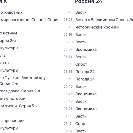
я К
Россия 24
 о животных
Вести
05:00
 мирового кино
. Сезон 1
. Серия
Вечер с Владимиром Соловьё
05:08
Исторические хроники
05:31
ах истины
Вести
05:36
Серия 2-я
Вести
06:00
 культуры
Экономика
06:07
отэ
Вести
06:10
факта
Спорт
06:31
 культуры
Погода 24
06:35
др Пушкин. Ближний круг
.
Погода 24
06:39
 Серия 4-я
Вести
06:40
ская дочка
. Серия 2-я
Экономика
06:45
ьные истории
Вести
06:48
ли жизни
. Серия 3-я
Экономика
07:08
Вести
07:11
из провинции
Спорт
07:18
 культуры
Вести
07:23