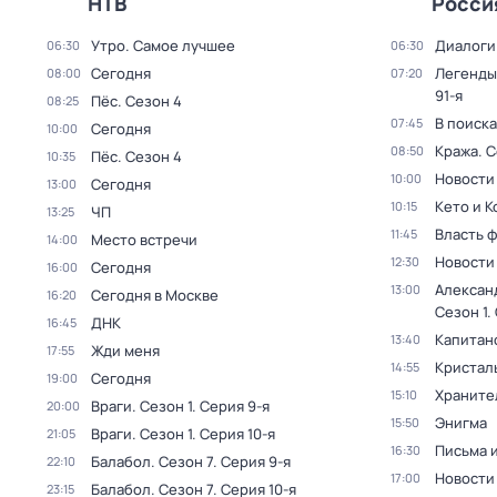
НТВ
Росси
Утро. Самое лучшее
Диалоги
06:30
06:30
Сегодня
Легенды
08:00
07:20
91-я
Пёс
. Сезон 4
08:25
В поиск
07:45
Сегодня
10:00
Кража
. 
08:50
Пёс
. Сезон 4
10:35
Новости
10:00
Сегодня
13:00
Кето и К
10:15
ЧП
13:25
Власть 
11:45
Место встречи
14:00
Новости
12:30
Сегодня
16:00
Алексан
13:00
Сегодня в Москве
16:20
Сезон 1
.
ДНК
16:45
Капитан
13:40
Жди меня
17:55
Кристал
14:55
Сегодня
19:00
Храните
15:10
Враги
. Сезон 1
. Серия 9-я
20:00
Энигма
15:50
Враги
. Сезон 1
. Серия 10-я
21:05
Письма 
16:30
Балабол
. Сезон 7
. Серия 9-я
22:10
Новости
17:00
Балабол
. Сезон 7
. Серия 10-я
23:15