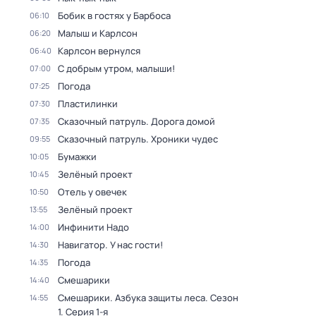
Бобик в гостях у Барбоса
06:10
Малыш и Карлсон
06:20
Карлсон вернулся
06:40
С добрым утром, малыши!
07:00
Погода
07:25
Пластилинки
07:30
Сказочный патруль. Дорога домой
07:35
Сказочный патруль. Хроники чудес
09:55
Бумажки
10:05
Зелёный проект
10:45
Отель у овечек
10:50
Зелёный проект
13:55
Инфинити Надо
14:00
Навигатор. У нас гости!
14:30
Погода
14:35
Смешарики
14:40
Смешарики. Азбука защиты леса
. Сезон
14:55
1
. Серия 1-я