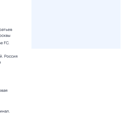
ратьев
осквы
e FC.
й. Россия
з
овая
инал.