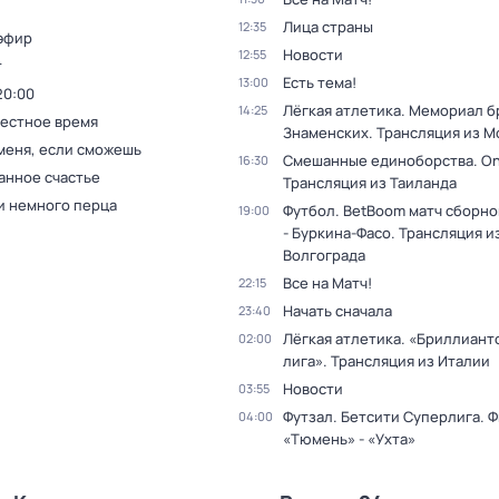
Лица страны
12:35
эфир
Новости
12:55
т
Есть тема!
13:00
20:00
Лёгкая атлетика. Мемориал б
14:25
Местное время
Знаменских. Трансляция из М
меня, если сможешь
Смешанные единоборства. On
16:30
анное счастье
Трансляция из Таиланда
и немного перца
Футбол. BetBoom матч сборно
19:00
- Буркина-Фасо. Трансляция и
Волгограда
Все на Матч!
22:15
Начать сначала
23:40
Лёгкая атлетика. «Бриллиант
02:00
лига». Трансляция из Италии
Новости
03:55
Футзал. Бетсити Суперлига. Ф
04:00
«Тюмень» - «Ухта»