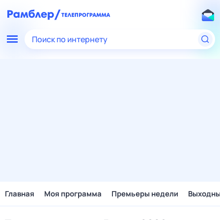
Поиск по интернету
Главная
Моя программа
Премьеры недели
Выходн