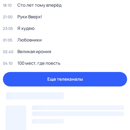
Сто лет тому вперёд
18:10
Руки Bвеpх!
21:00
Я худею
23:05
Любовники
01:05
Великая ирония
02:40
100 мест, где поесть
04:10
Еще телеканалы