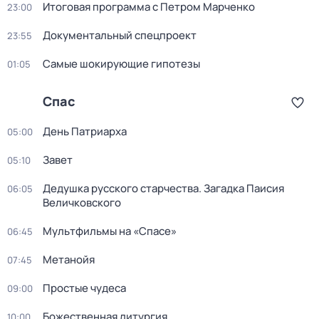
Итоговая программа с Петром Марченко
23:00
Докyментальный cпецпроект
23:55
Самые шoкиpующие гипотезы
01:05
Спас
День Патриарха
05:00
Завет
05:10
Дедушкa русского старчества. Загадка Паиcия
06:05
Величковского
Мультфильмы на «Спасе»
06:45
Метанойя
07:45
Простые чудеса
09:00
Божественная литургия
10:00