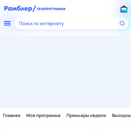
Поиск по интернету
Главная
Моя программа
Премьеры недели
Выходн