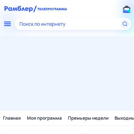
Поиск по интернету
Главная
Моя программа
Премьеры недели
Выходн